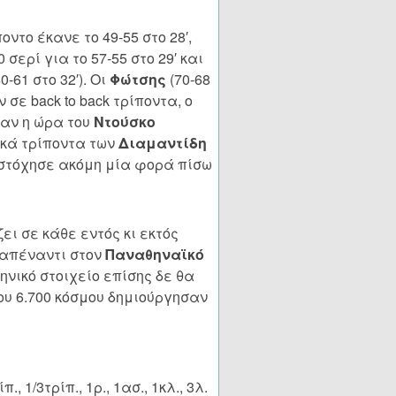
ντο έκανε το 49-55 στο 28′,
σερί για το 57-55 στο 29′ και
0-61 στο 32′). Οι
Φώτσης
(70-68
ν σε back to back τρίποντα, ο
ταν η ώρα του
Ντούσκο
χικά τρίποντα των
Διαμαντίδη
στόχησε ακόμη μία φορά πίσω
ει σε κάθε εντός κι εκτός
 απέναντι στον
Παναθηναϊκό
ηνικό στοιχείο επίσης δε θα
ου 6.700 κόσμου δημιούργησαν
., 1/3τρίπ., 1ρ., 1ασ., 1κλ., 3λ.