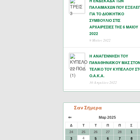
Η ΕΝΔΕΚΑΔΑ ΤΩΝ
ΠΑΛΑΙΜΑΧΩΝ ΠΟΥ ΕΞΕΛΕ
ΓΙΑ ΤΟ ΔΙΟΙΚΗΤΙΚΟ
ΣΥΜΒΟΥΛΙΟ ΣΤΙΣ
ΑΡΧΑΙΡΕΣΙΕΣ ΤΗΣ 6 ΜΑΊΟΥ
2022
9 Μάϊος 2022
Η ΑΝΑΓΕΝΝΗΣΗ ΤΟΥ
ΠΑΝΑΘΗΝΑΪΚΟΥ ΜΑΣ ΣΤΟ
ΤΕΛΙΚΟ ΤΟΥ ΚΥΠΕΛΛΟΥ ΣΤ
Ο.Α.Κ.Α.
30 Απριλίου 2022
Σαν Σήμερα
⇐
Μαρ 2025
Δ
Τ
Τ
Π
Π
Σ
24
25
26
27
28
1
4
3
5
6
7
8