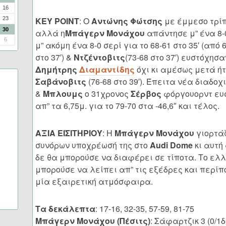
16
23
ΚΕΥ ΡΟΙΝΤ
: Ο
Αντώνης Φώτσης
με έμμεσο τρίπο
30
αλλά η
Μπάγερν Μονάχου
απάντησε μ” ένα 8-0 
6
μ” ακόμη ένα 8-0 σερί για το 68-61 στο 35′ (από 6
στο 37′) &
Ντζέντοβιτς
(73-68 στο 37′) ευστόχησα
Δημήτρης
Διαμαντίδης
όχι κι αμέσως μετά ή
Σαβάνοβιτς
(76-68 στο 39′). Έπειτα νέα διαδο
&
Μπλουμς
ο 31χρονος
Σέρβος
φόργουορντ ευ
απ” τα 6,75μ. για το 79-70 στα -46,6″ και τέλος.
ΑΞΙΑ ΕΙΣΙΤΗΡΙΟΥ
: Η
Μπάγερν Μονάχου
γιορτάζ
συνόρων υποχρέωσή της στο
Audi Dome
κι αυτή
δε θα μπορούσε να διαφέρει σε τίποτα. Το ελλ
μπορούσε να λείπει απ” τις εξέδρες και περίπ
μία εξαιρετική ατμόσφαιρα.
Τα δεκάλεπτα
: 17-16, 32-35, 57-59, 81-75
Μπάγερν Μονάχου (Πέσιτς)
: Σάφαρτζικ 3 (0/1δίπ