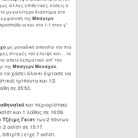
χως άλλες επιθετικές λύσεις ο
στο μεγαλύτερο διάστημα στο
 εμφάνιση της
Μπάγερν
ροσπάθεια και στο 1-1 στον γ”
χο
με μοναδική απουσία την πια
ιμες στιγμές τού έλειψε και… το
ιο αποτελεσματικοί απ” την
έρ της
Μπάγερν Μονάχου
.
θα τα χάσει όλα κι έφτασε να
στικά) τρίποντα και 1/2
άθη σε 25:53.
αθηναϊκό
και περιορίστηκε
ασίστ και 1 λάθος σε 16:09.
ο
Τζέιμς Γκιστ
των 2 πόντων
 2 ασίστ σε 15:17.
, 0/6τρίπ.) είχε 7 ασίστ.