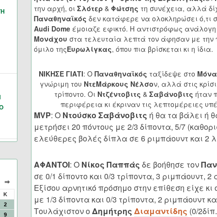
την αρχή, οι
Σλότερ
&
Φώτσης
τη συνέχεια, αλλά δί
ΓΗ
Παναθηναϊκός
δεν κατάφερε να ολοκληρώσει ό,τι 
Audi Dome
έμοιαζε εφικτό. Η αντιστρόφως ανάλογη
Μονάχου
στα τελευταία λεπτά τον άφησαν με την π
όμιλο της
Ευρωλίγκας
, όπου πια βρίσκεται κι η ίδια.
ΝΙΚΗΣΕ ΓΙΑΤΙ
: Ο
Παναθηναϊκός
ταξίδεψε στο
Μόνα
γνώριμη του
ΝτεΜάρκους Νέλσο
ν, αλλά στις κρίσ
τρίποντο. Οι
Ντζέντοβιτς
&
Σαβάνοβιτς
ήταν π
Ν
περιφέρεια κι έκριναν τις λεπτομέρειες υπ
Ο
MVP
: Ο
Ντούσκο Σαβάνοβιτς
ή θα τα βάλει ή 
μετρήσει 20 πόντους με 2/3 δίποντα, 5/7 (καθορι
ελεύθερες βολές δίπλα σε 6 ριμπάουντ και 2 λ
ΑΦΑΝΤΟΙ
: Ο
Νίκος Παππάς
δε βοήθησε τον
Παν
σε 0/1 δίποντο και 0/3 τρίποντα, 3 ριμπάουντ, 2 
⇒
Εξίσου αρνητικό πρόσημο στην επίθεση είχε κι 
Κ
με 1/3 δίποντα και 0/3 τρίποντα, 2 ριμπάουντ και
2
Τουλάχιστον ο
Δημήτρης
Διαμαντίδης
(0/2δίπ.
9