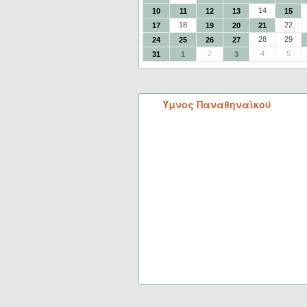
14
10
11
12
13
15
18
22
17
19
20
21
28
29
24
25
26
27
2
4
5
31
1
3
Ύμνος Παναθηναϊκού