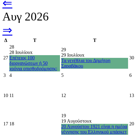
⇐
Αυγ 2026
⇒
Δ
Τ
Τ
28
29
28 Ιουλίου
x
29 Ιουλίου
x
27
Επέτειος 100
30
Τα γενέθλια του Δημήτρη
διοργανώσεων ή 50
Σαραβάκου
χρόνια οπισθοδρόμησης;
3
4
5
6
10
11
12
13
19
19 Αυγούστου
x
17
18
20
20 Αυγούστου 1921 είναι η ημέρα
γέννησης του Ελληνικού μπάσκετ