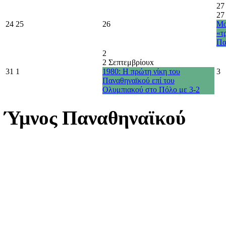
27
27
24
25
26
Μο
«τ
Πα
2
2 Σεπτεμβρίου
x
31
1
1980: Η πρώτη νίκη του
3
Παναθηναϊκού επί του
Ολυμπιακού στο Πόλο με 3-2
Ύμνος Παναθηναϊκού