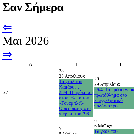
Σαν Σήμερα
⇐
Μαι 2026
⇒
Δ
Τ
Τ
28
28 Απριλίου
x
29
Το γκολ του
29 Απριλίου
x
Καμάρα…
29/4: Το πρώτο «πρ
27
28/4: Η πρόκριση
πρωτάθλημα στο
στον τελικό του
επαγγελματικό
«Γουέμπλεϊ»
ποδόσφαιρο
O περίπατος στο
ντέρμπι του ’96
6
6 Μάϊος
x
5
Τα γκολ του
5 Μάϊος
x