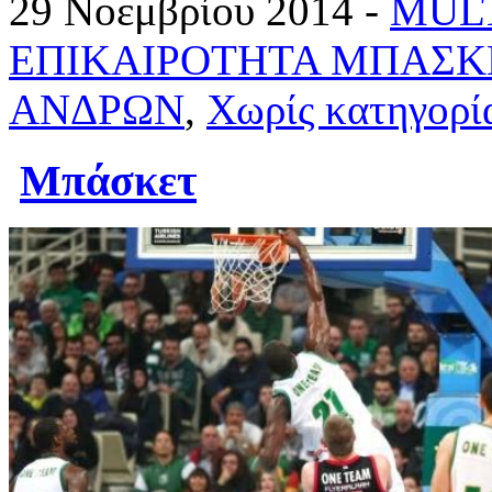
29 Νοεμβρίου 2014 -
MUL
ΕΠΙΚΑΙΡΟΤΗΤΑ ΜΠΑΣΚ
ΑΝΔΡΩΝ
,
Χωρίς κατηγορί
Μπάσκετ