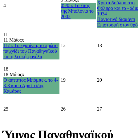
Χριστοδούλου στο
4
05/05: Το έπος
Φάληρο και το «άδι
της Μπολόνια το
1934
2002
Παντοτινό διαμάντι
Επιστροφή στον θρό
11
11 Μάϊος
x
11/5: Το εγκαίνια, το πρώτο
12
13
παιχνίδι του Παναθηναϊκού
και η λευκή φανέλα
18
18 Μάϊος
x
Ο αήττητος Μπόμπεκ, το 4-
19
20
3-3 και ο Αριστείδης
Καμάρας
25
26
27
Ύμνος Παναθηναϊκού