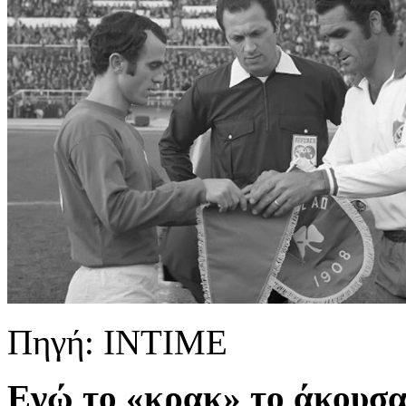
Πηγή: INTIME
Εγώ το «κρακ» το άκουσα.