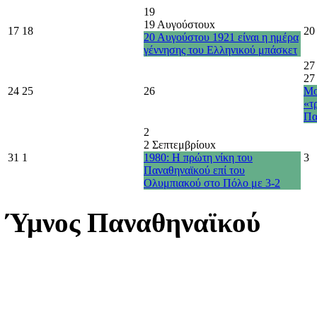
19
19 Αυγούστου
x
17
18
20
20 Αυγούστου 1921 είναι η ημέρα
γέννησης του Ελληνικού μπάσκετ
27
27
24
25
26
Μο
«τ
Πα
2
2 Σεπτεμβρίου
x
31
1
1980: Η πρώτη νίκη του
3
Παναθηναϊκού επί του
Ολυμπιακού στο Πόλο με 3-2
Ύμνος Παναθηναϊκού