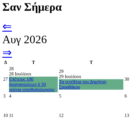
Σαν Σήμερα
⇐
Αυγ 2026
⇒
Δ
Τ
Τ
28
29
28 Ιουλίου
x
29 Ιουλίου
x
27
Επέτειος 100
30
Τα γενέθλια του Δημήτρη
διοργανώσεων ή 50
Σαραβάκου
χρόνια οπισθοδρόμησης;
3
4
5
6
10
11
12
13