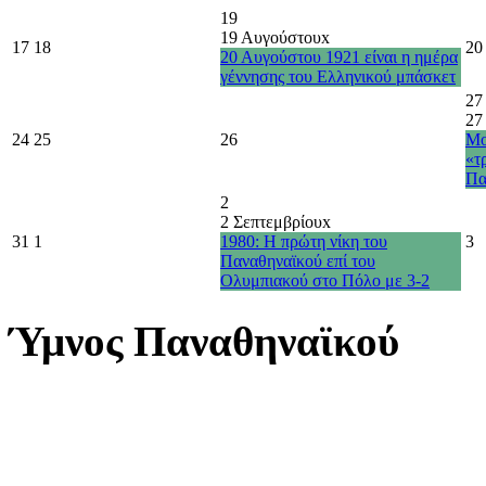
19
19 Αυγούστου
x
17
18
20
20 Αυγούστου 1921 είναι η ημέρα
γέννησης του Ελληνικού μπάσκετ
27
27
24
25
26
Μο
«τ
Πα
2
2 Σεπτεμβρίου
x
31
1
1980: Η πρώτη νίκη του
3
Παναθηναϊκού επί του
Ολυμπιακού στο Πόλο με 3-2
Ύμνος Παναθηναϊκού