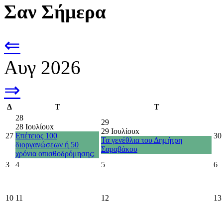
Σαν Σήμερα
⇐
Αυγ 2026
⇒
Δ
Τ
Τ
28
29
28 Ιουλίου
x
29 Ιουλίου
x
27
Επέτειος 100
30
Τα γενέθλια του Δημήτρη
διοργανώσεων ή 50
Σαραβάκου
χρόνια οπισθοδρόμησης;
3
4
5
6
10
11
12
13