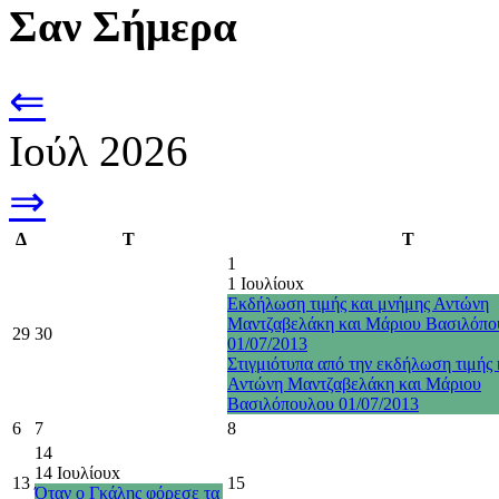
Σαν Σήμερα
⇐
Ιούλ 2026
⇒
Δ
Τ
Τ
1
1 Ιουλίου
x
Εκδήλωση τιμής και μνήμης Αντώνη
Μαντζαβελάκη και Μάριου Βασιλόπο
29
30
01/07/2013
Στιγμιότυπα από την εκδήλωση τιμής 
Αντώνη Μαντζαβελάκη και Μάριου
Βασιλόπουλου 01/07/2013
6
7
8
14
14 Ιουλίου
x
13
15
Όταν ο Γκάλης φόρεσε τα