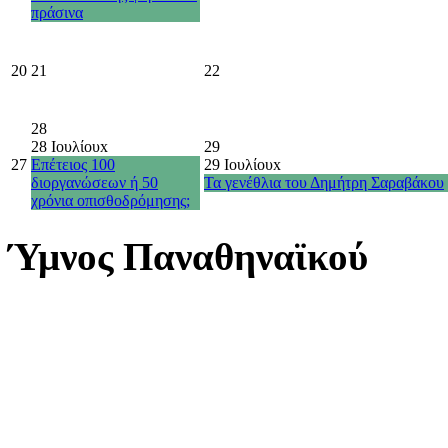
πράσινα
20
21
22
28
28 Ιουλίου
x
29
27
Επέτειος 100
29 Ιουλίου
x
διοργανώσεων ή 50
Τα γενέθλια του Δημήτρη Σαραβάκου
χρόνια οπισθοδρόμησης;
Ύμνος Παναθηναϊκού