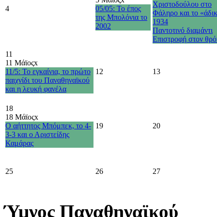
Χριστοδούλου στο
4
05/05: Το έπος
Φάληρο και το «άδι
της Μπολόνια το
1934
2002
Παντοτινό διαμάντι
Επιστροφή στον θρό
11
11 Μάϊος
x
11/5: Το εγκαίνια, το πρώτο
12
13
παιχνίδι του Παναθηναϊκού
και η λευκή φανέλα
18
18 Μάϊος
x
Ο αήττητος Μπόμπεκ, το 4-
19
20
3-3 και ο Αριστείδης
Καμάρας
25
26
27
Ύμνος Παναθηναϊκού