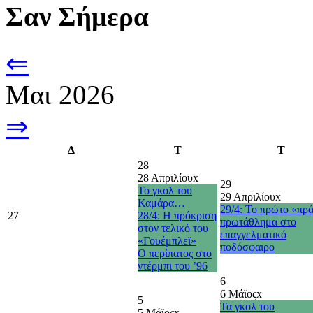
Σαν Σήμερα
⇐
Μαι 2026
⇒
Δ
Τ
Τ
28
28 Απριλίου
x
29
Το γκολ του
29 Απριλίου
x
Καμάρα…
29/4: Το πρώτο «πρ
27
28/4: Η πρόκριση
πρωτάθλημα στο
στον τελικό του
επαγγελματικό
«Γουέμπλεϊ»
ποδόσφαιρο
O περίπατος στο
ντέρμπι του ’96
6
6 Μάϊος
x
5
Τα γκολ του
5 Μάϊος
x