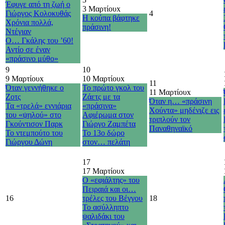
Έφυγε από τη ζωή ο
3 Μαρτίου
x
Γιώργος Κολοκυθάς
4
Η κούπα βάφτηκε
Χρόνια πολλά,
πράσινη!
Ντέγιαν
Ο… Γκάλης του ’60!
Αντίο σε έναν
«πράσινο μύθο»
9
10
9 Μαρτίου
x
10 Μαρτίου
x
11
Όταν γεννήθηκε ο
Το πρώτο γκολ του
11 Μαρτίου
x
Ζοτς
Ζάετς με τα
Όταν η… «πράσινη
Τα «τρελά» εννιάρια
«πράσινα»
Χούντα» μηδένιζε εις
του «ψηλού» στο
Αφιέρωμα στον
τριπλούν τον
Γκούντισον Παρκ
Γιώργο Ζαμπέτα
Παναθηναϊκό
Το ντεμπούτο του
Το 13ο δώρο
Γιώργου Δώνη
στον… πελάτη
17
17 Μαρτίου
x
Ο «εφιάλτης» του
Πειραιά και οι…
16
τρέλες του Βέγγου
18
Το ασύλληπτο
ψαλιδάκι του