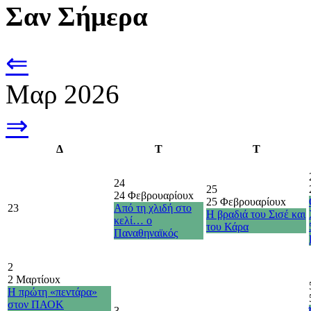
Σαν Σήμερα
⇐
Μαρ 2026
⇒
Δ
Τ
Τ
24
25
24 Φεβρουαρίου
x
25 Φεβρουαρίου
x
23
Από τη χλιδή στο
Η βραδιά του Σισέ και
κελί… ο
του Κάρα
Παναθηναϊκός
2
2 Μαρτίου
x
H πρώτη «πεντάρα»
στον ΠΑΟΚ
3