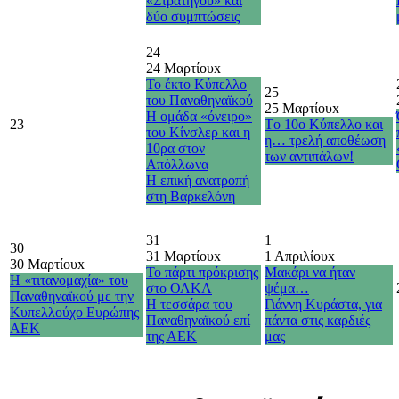
«Στρατηγού» και
δύο συμπτώσεις
24
24 Μαρτίου
x
Το έκτο Κύπελλο
25
του Παναθηναϊκού
25 Μαρτίου
x
Η ομάδα «όνειρο»
23
Τo 10o Κύπελλο και
του Κίνσλερ και η
η… τρελή αποθέωση
10ρα στον
των αντιπάλων!
Απόλλωνα
H επική ανατροπή
στη Βαρκελόνη
31
1
30
31 Μαρτίου
x
1 Απριλίου
x
30 Μαρτίου
x
Το πάρτι πρόκρισης
Μακάρι να ήταν
Η «τιτανομαχία» του
στο ΟΑΚΑ
ψέμα…
Παναθηναϊκού με την
Η τεσσάρα του
Γιάννη Κυράστα, για
Κυπελλούχο Ευρώπης
Παναθηναϊκού επί
πάντα στις καρδιές
ΑΕΚ
της ΑΕΚ
μας