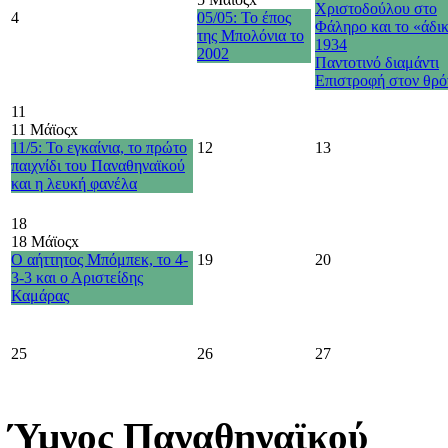
Χριστοδούλου στο
4
05/05: Το έπος
Φάληρο και το «άδι
της Μπολόνια το
1934
2002
Παντοτινό διαμάντι
Επιστροφή στον θρό
11
11 Μάϊος
x
11/5: Το εγκαίνια, το πρώτο
12
13
παιχνίδι του Παναθηναϊκού
και η λευκή φανέλα
18
18 Μάϊος
x
Ο αήττητος Μπόμπεκ, το 4-
19
20
3-3 και ο Αριστείδης
Καμάρας
25
26
27
Ύμνος Παναθηναϊκού