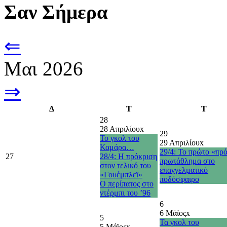
Σαν Σήμερα
⇐
Μαι 2026
⇒
Δ
Τ
Τ
28
28 Απριλίου
x
29
Το γκολ του
29 Απριλίου
x
Καμάρα…
29/4: Το πρώτο «πρ
27
28/4: Η πρόκριση
πρωτάθλημα στο
στον τελικό του
επαγγελματικό
«Γουέμπλεϊ»
ποδόσφαιρο
O περίπατος στο
ντέρμπι του ’96
6
6 Μάϊος
x
5
Τα γκολ του
5 Μάϊος
x