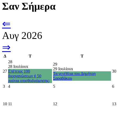
Σαν Σήμερα
⇐
Αυγ 2026
⇒
Δ
Τ
Τ
28
29
28 Ιουλίου
x
29 Ιουλίου
x
27
Επέτειος 100
30
Τα γενέθλια του Δημήτρη
διοργανώσεων ή 50
Σαραβάκου
χρόνια οπισθοδρόμησης;
3
4
5
6
10
11
12
13