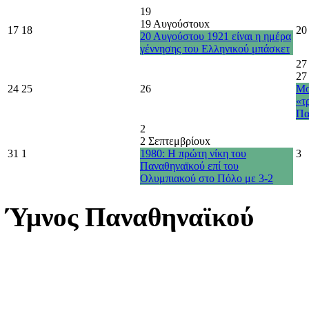
19
19 Αυγούστου
x
17
18
20
20 Αυγούστου 1921 είναι η ημέρα
γέννησης του Ελληνικού μπάσκετ
27
27
24
25
26
Μο
«τ
Πα
2
2 Σεπτεμβρίου
x
31
1
1980: Η πρώτη νίκη του
3
Παναθηναϊκού επί του
Ολυμπιακού στο Πόλο με 3-2
Ύμνος Παναθηναϊκού