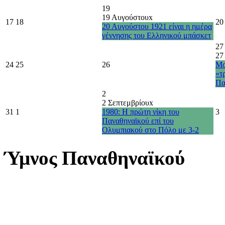
19
19 Αυγούστου
x
17
18
20
20 Αυγούστου 1921 είναι η ημέρα
γέννησης του Ελληνικού μπάσκετ
27
27
24
25
26
Μο
«τ
Πα
2
2 Σεπτεμβρίου
x
31
1
1980: Η πρώτη νίκη του
3
Παναθηναϊκού επί του
Ολυμπιακού στο Πόλο με 3-2
Ύμνος Παναθηναϊκού