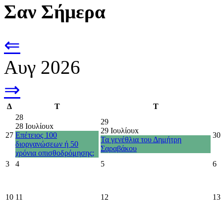
Σαν Σήμερα
⇐
Αυγ 2026
⇒
Δ
Τ
Τ
28
29
28 Ιουλίου
x
29 Ιουλίου
x
27
Επέτειος 100
30
Τα γενέθλια του Δημήτρη
διοργανώσεων ή 50
Σαραβάκου
χρόνια οπισθοδρόμησης;
3
4
5
6
10
11
12
13