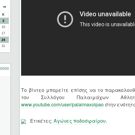
⇒
Κ
3
10
17
24
31
Το βίντεο μπορείτε επίσης να το παρακολουθ
του Συλλόγου Παλαιμάχων Αθλητ
www.youtube.com/user/palaimaxoipao
στην ενότητ
Ετικέτες:
Αγώνες ποδοσφαίρου
.