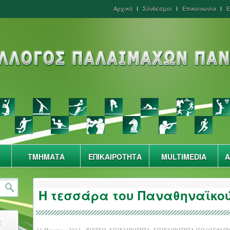
Αρχική
Σύνδεσμοι
Επικοινωνία
Ε
ΤΜΗΜΑΤΑ
ΕΠΙΚΑΙΡΟΤΗΤΑ
MULTIMEDIA
Α
Η τεσσάρα του Παναθηναϊκού
α
31 Μαρτίου 2013 -
ΒΙΝΤΕΟ
,
ΕΠΙΚΑΙΡΟΤΗΤΑ
,
ΕΠΙΚΑΙΡΟΤΗΤΑ ΠΟΔΟΣΦΑΙΡ