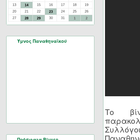
13
15
16
17
18
19
14
20
21
22
24
25
26
23
27
30
31
28
29
1
2
Ύμνος Παναθηναϊκού
Το βί
παρακολ
Συλλό
Παναθη
Πρόσφατα Βίντεο