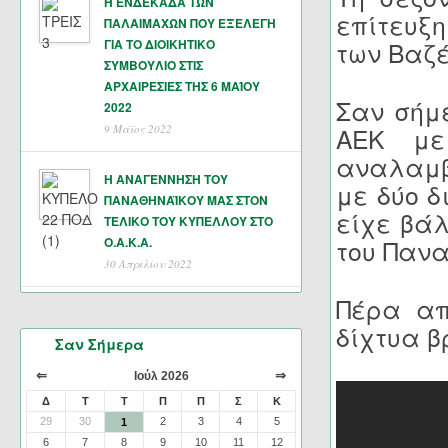
Η ΕΝΔΕΚΑΔΑ ΤΩΝ
επίτευξη
ΠΑΛΑΙΜΑΧΩΝ ΠΟΥ ΕΞΕΛΕΓΗ
ΓΙΑ ΤΟ ΔΙΟΙΚΗΤΙΚΟ
των Βαζ
ΣΥΜΒΟΥΛΙΟ ΣΤΙΣ
ΑΡΧΑΙΡΕΣΙΕΣ ΤΗΣ 6 ΜΑΊΟΥ
Σαν σήμε
2022
9 Μάϊος 2022
ΑΕΚ με
αναλαμβ
Η ΑΝΑΓΕΝΝΗΣΗ ΤΟΥ
με δύο δ
ΠΑΝΑΘΗΝΑΪΚΟΥ ΜΑΣ ΣΤΟΝ
είχε βάλ
ΤΕΛΙΚΟ ΤΟΥ ΚΥΠΕΛΛΟΥ ΣΤΟ
Ο.Α.Κ.Α.
του Πανα
30 Απριλίου 2022
Πέρα απ
δίχτυα β
Σαν Σήμερα
⇐
⇒
Ιούλ 2026
Δ
Τ
Τ
Π
Π
Σ
Κ
29
30
2
3
4
5
1
6
7
8
9
10
11
12