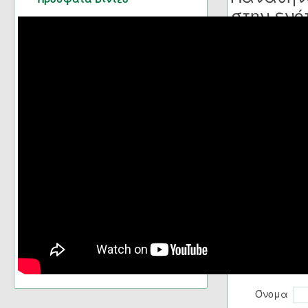
στην εν
Ετικέτ
Ο Σύλλογος 
προσφέρει τη
ενημέρωση γ
Συλλόγου μα
Όνομα