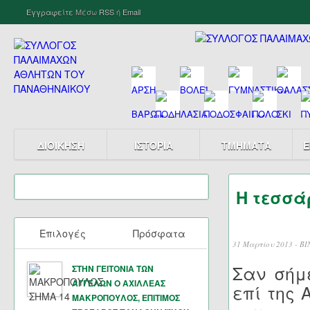
Εγγραφείτε
Μέσω
RSS
ή
Email
ΔΙΟΙΚΗΣΗ
ΙΣΤΟΡΙΑ
ΤΜΗΜΑΤΑ
Ε
Η τεσσά
Επιλογές
Πρόσφατα
31 Μαρτίου 2013 -
ΒΙ
Σαν σήμ
ΣΤΗΝ ΓΕΙΤΟΝΙΑ ΤΩΝ
ΑΓΓΕΛΩΝ Ο ΑΧΙΛΛΕΑΣ
επί της
ΜΑΚΡΟΠΟΥΛΟΣ, ΕΠΙΤΙΜΟΣ