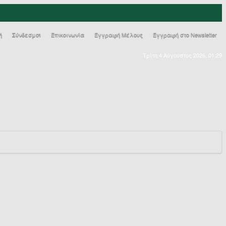
ή
Σύνδεσμοι
Επικοινωνία
Εγγραφή Μέλους
Εγγραφή στο Newsletter
Τρίτη 4 Αύγουστος 2026, 01:29