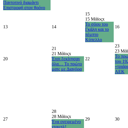
Παντοτινό διαμάντι
Επιστροφή στον θρόνο
15
15 Μάϊος
x
Το σόου του
13
14
16
Γκάλη και το
πέμπτο
Κύπελλο
23
21
23 Μάϊ
21 Μάϊος
x
Το πρ
20
Έτσι ξεκίνησαν
22
του 19
όλα… Το πρώτο
«τριάρ
ματς με Διαγόρα
ΑΕΚ
28
28 Μάϊος
x
27
29
30
Ένα ονειρεμένο
νταμπλ!