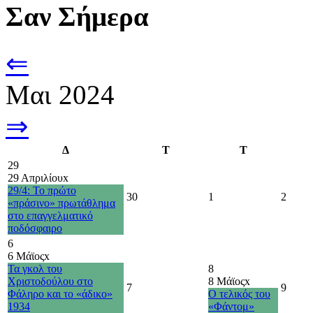
Σαν Σήμερα
⇐
Μαι 2024
⇒
Δ
Τ
Τ
29
29 Απριλίου
x
29/4: Το πρώτο
30
1
2
«πράσινο» πρωτάθλημα
στο επαγγελματικό
ποδόσφαιρο
6
6 Μάϊος
x
Τα γκολ του
8
Χριστοδούλου στο
8 Μάϊος
x
7
9
Φάληρο και το «άδικο»
Ο τελικός του
1934
«Φάντομ»