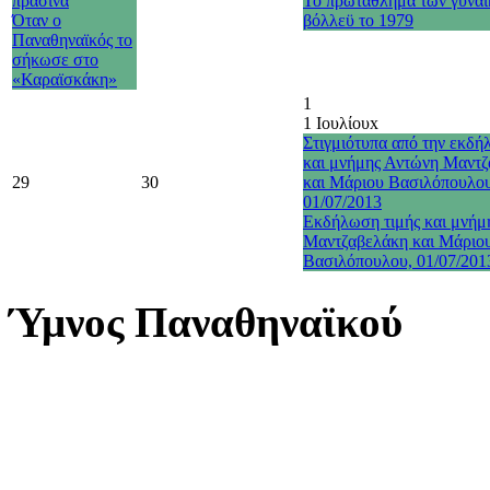
πράσινα
Το πρωτάθλημα των γυναι
Όταν ο
βόλλεϋ το 1979
Παναθηναϊκός το
σήκωσε στο
«Καραϊσκάκη»
1
1 Ιουλίου
x
Στιγμιότυπα από την εκδή
και μνήμης Αντώνη Μαντ
29
30
και Μάριου Βασιλόπουλο
01/07/2013
Εκδήλωση τιμής και μνήμ
Μαντζαβελάκη και Μάριο
Βασιλόπουλου, 01/07/201
Ύμνος Παναθηναϊκού