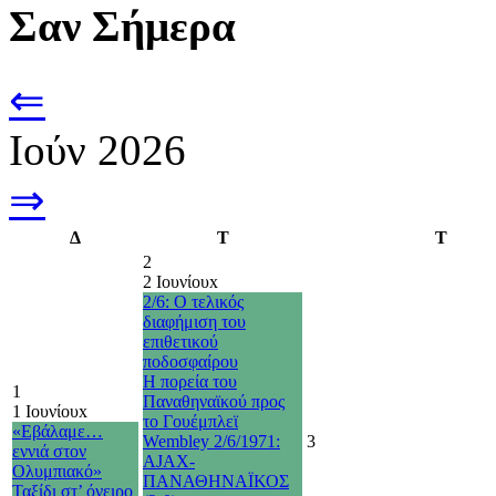
Σαν Σήμερα
⇐
Ιούν 2026
⇒
Δ
Τ
Τ
2
2 Ιουνίου
x
2/6: Ο τελικός
διαφήμιση του
επιθετικού
ποδοσφαίρου
Η πορεία του
1
Παναθηναϊκού προς
1 Ιουνίου
x
το Γουέμπλεϊ
«Εβάλαμε…
Wembley 2/6/1971:
3
εννιά στον
AJAX-
Ολυμπιακό»
ΠΑΝΑΘΗΝΑΪΚΟΣ
Ταξίδι στ’ όνειρο