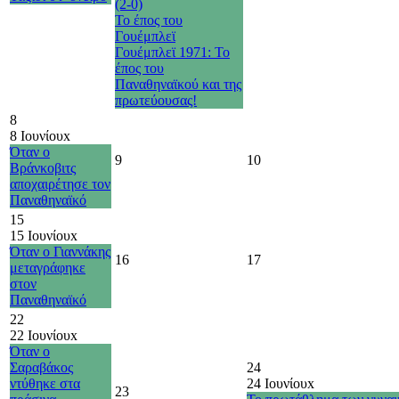
(2-0)
Το έπος του
Γουέμπλεϊ
Γουέμπλεϊ 1971: Το
έπος του
Παναθηναϊκού και της
πρωτεύουσας!
8
8 Ιουνίου
x
Όταν ο
9
10
Βράνκοβιτς
αποχαιρέτησε τον
Παναθηναϊκό
15
15 Ιουνίου
x
Όταν ο Γιαννάκης
16
17
μεταγράφηκε
στον
Παναθηναϊκό
22
22 Ιουνίου
x
Όταν ο
Σαραβάκος
24
ντύθηκε στα
24 Ιουνίου
x
23