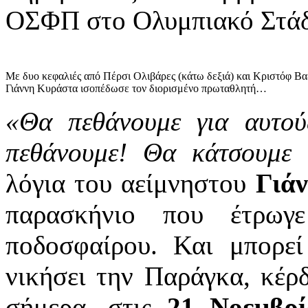
ΟΣΦΠ στο Ολυμπιακό Στά
Με δυο κεφαλιές από Πέρσι Ολιβάρες (κάτω δεξιά) και Κριστόφ Βα
Γιάννη Κυράστα ισοπέδωσε τον διορισμένο πρωταθλητή…
«Θα πεθάνουμε για αυτού
πεθάνουμε! Θα κάτσουμε 
λόγια του αείμνηστου
Γιάν
παρασκήνιο που έτρωγ
ποδοσφαίρου. Και μπορε
νικήσει την Παράγκα, κέρ
σήμερα, στις
21 Νοεμβρί