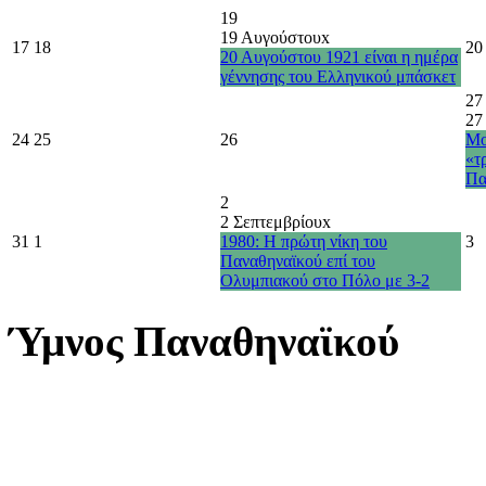
19
19 Αυγούστου
x
17
18
20
20 Αυγούστου 1921 είναι η ημέρα
γέννησης του Ελληνικού μπάσκετ
27
27
24
25
26
Μο
«τ
Πα
2
2 Σεπτεμβρίου
x
31
1
1980: Η πρώτη νίκη του
3
Παναθηναϊκού επί του
Ολυμπιακού στο Πόλο με 3-2
Ύμνος Παναθηναϊκού