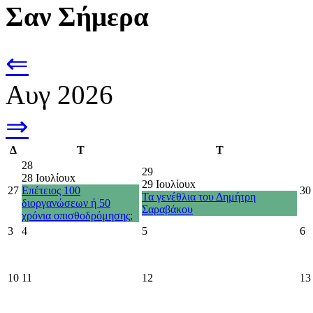
Σαν Σήμερα
⇐
Αυγ 2026
⇒
Δ
Τ
Τ
28
29
28 Ιουλίου
x
29 Ιουλίου
x
27
Επέτειος 100
30
Τα γενέθλια του Δημήτρη
διοργανώσεων ή 50
Σαραβάκου
χρόνια οπισθοδρόμησης;
3
4
5
6
10
11
12
13