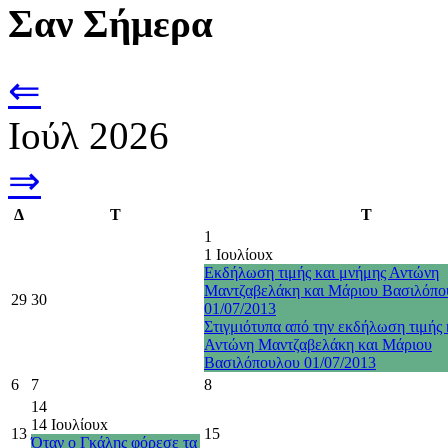
Σαν Σήμερα
⇐
Ιούλ 2026
⇒
Δ
Τ
Τ
1
1 Ιουλίου
x
Εκδήλωση τιμής και μνήμης Αντώνη
Μαντζαβελάκη και Μάριου Βασιλόπο
29
30
01/07/2013
Στιγμιότυπα από την εκδήλωση τιμής 
Αντώνη Μαντζαβελάκη και Μάριου
Βασιλόπουλου 01/07/2013
6
7
8
14
14 Ιουλίου
x
13
15
Όταν ο Γκάλης φόρεσε τα