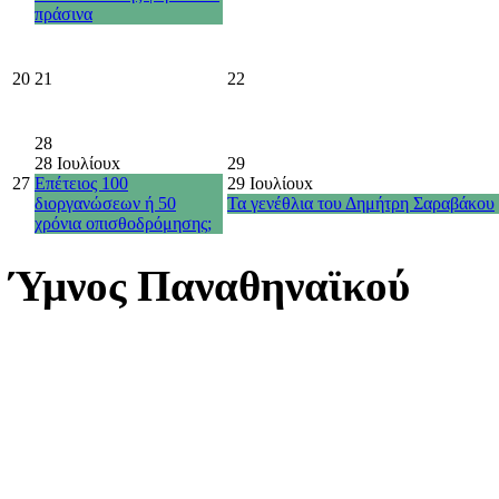
πράσινα
20
21
22
28
28 Ιουλίου
x
29
27
Επέτειος 100
29 Ιουλίου
x
διοργανώσεων ή 50
Τα γενέθλια του Δημήτρη Σαραβάκου
χρόνια οπισθοδρόμησης;
Ύμνος Παναθηναϊκού