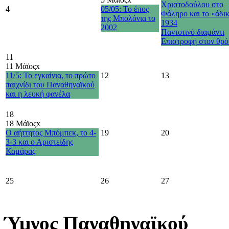
Χριστοδούλου στο
4
05/05: Το έπος
Φάληρο και το «άδι
της Μπολόνια το
1934
2002
Παντοτινό διαμάντι
Επιστροφή στον θρό
11
11 Μάϊος
x
11/5: Το εγκαίνια, το πρώτο
12
13
παιχνίδι του Παναθηναϊκού
και η λευκή φανέλα
18
18 Μάϊος
x
Ο αήττητος Μπόμπεκ, το 4-
19
20
3-3 και ο Αριστείδης
Καμάρας
25
26
27
Ύμνος Παναθηναϊκού