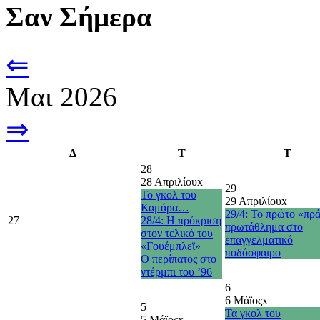
Σαν Σήμερα
⇐
Μαι 2026
⇒
Δ
Τ
Τ
28
28 Απριλίου
x
29
Το γκολ του
29 Απριλίου
x
Καμάρα…
29/4: Το πρώτο «πρ
27
28/4: Η πρόκριση
πρωτάθλημα στο
στον τελικό του
επαγγελματικό
«Γουέμπλεϊ»
ποδόσφαιρο
O περίπατος στο
ντέρμπι του ’96
6
6 Μάϊος
x
5
Τα γκολ του
5 Μάϊος
x