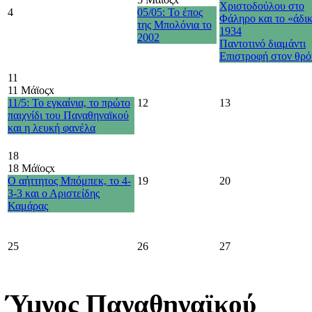
Χριστοδούλου στο
4
05/05: Το έπος
Φάληρο και το «άδι
της Μπολόνια το
1934
2002
Παντοτινό διαμάντι
Επιστροφή στον θρό
11
11 Μάϊος
x
11/5: Το εγκαίνια, το πρώτο
12
13
παιχνίδι του Παναθηναϊκού
και η λευκή φανέλα
18
18 Μάϊος
x
Ο αήττητος Μπόμπεκ, το 4-
19
20
3-3 και ο Αριστείδης
Καμάρας
25
26
27
Ύμνος Παναθηναϊκού