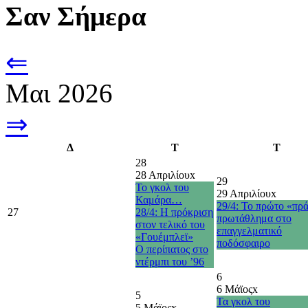
Σαν Σήμερα
⇐
Μαι 2026
⇒
Δ
Τ
Τ
28
28 Απριλίου
x
29
Το γκολ του
29 Απριλίου
x
Καμάρα…
29/4: Το πρώτο «πρ
27
28/4: Η πρόκριση
πρωτάθλημα στο
στον τελικό του
επαγγελματικό
«Γουέμπλεϊ»
ποδόσφαιρο
O περίπατος στο
ντέρμπι του ’96
6
6 Μάϊος
x
5
Τα γκολ του
5 Μάϊος
x