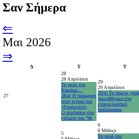
Σαν Σήμερα
⇐
Μαι 2026
⇒
Δ
Τ
Τ
28
28 Απριλίου
x
29
Το γκολ του
29 Απριλίου
x
Καμάρα…
29/4: Το πρώτο «πρ
27
28/4: Η πρόκριση
πρωτάθλημα στο
στον τελικό του
επαγγελματικό
«Γουέμπλεϊ»
ποδόσφαιρο
O περίπατος στο
ντέρμπι του ’96
6
6 Μάϊος
x
5
Τα γκολ του
5 Μάϊος
x