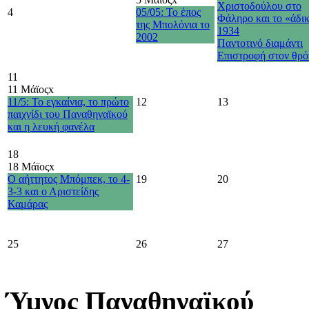
Χριστοδούλου στο
4
05/05: Το έπος
Φάληρο και το «άδι
της Μπολόνια το
1934
2002
Παντοτινό διαμάντι
Επιστροφή στον θρό
11
11 Μάϊος
x
11/5: Το εγκαίνια, το πρώτο
12
13
παιχνίδι του Παναθηναϊκού
και η λευκή φανέλα
18
18 Μάϊος
x
Ο αήττητος Μπόμπεκ, το 4-
19
20
3-3 και ο Αριστείδης
Καμάρας
25
26
27
Ύμνος Παναθηναϊκού