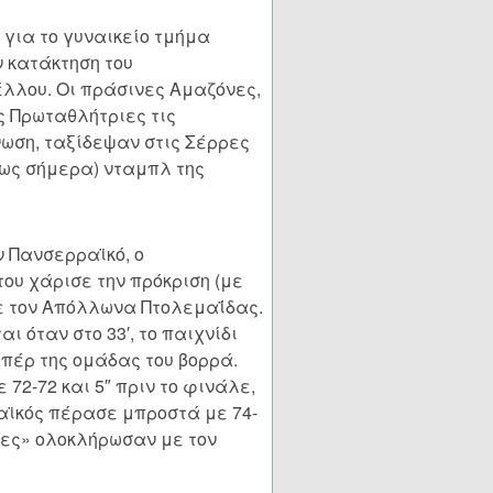
 για το γυναικείο τμήμα
 κατάκτηση του
λλου. Οι πράσινες Αμαζόνες,
ς Πρωταθλήτριες τις
ωση, ταξίδεψαν στις Σέρρες
έως σήμερα) νταμπλ της
ν Πανσερραϊκό, ο
του χάρισε την πρόκριση (με
ζε τον Απόλλωνα Πτολεμαΐδας.
 όταν στο 33′, το παιχνίδι
υπέρ της ομάδας του βορρά.
 72-72 και 5″ πριν το φινάλε,
αϊκός πέρασε μπροστά με 74-
ινες» ολοκλήρωσαν με τον