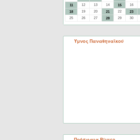
12
13
14
16
11
15
19
20
22
18
21
23
25
26
27
29
30
28
Ύμνος Παναθηναϊκού
Πρόσφατα Βίντεο