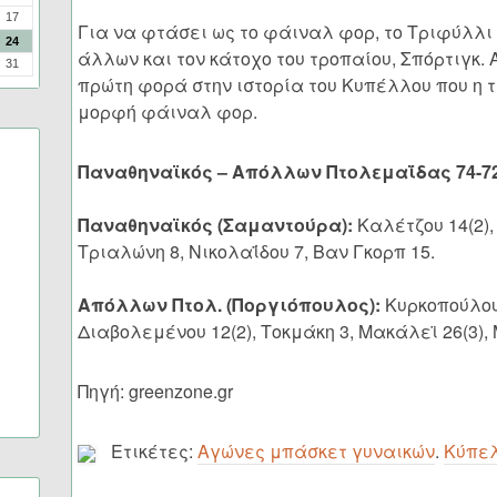
17
Για να φτάσει ως το φάιναλ φορ, το Τριφύλλι 
24
άλλων και τον κάτοχο του τροπαίου, Σπόρτιγκ. Α
31
πρώτη φορά στην ιστορία του Κυπέλλου που η 
μορφή φάιναλ φορ.
Παναθηναϊκός – Απόλλων Πτολεμαΐδας 74-72 
Παναθηναϊκός (Σαμαντούρα):
Καλέτζου 14(2),
Τριαλώνη 8, Νικολαΐδου 7, Βαν Γκορπ 15.
Απόλλων Πτολ. (Ποργιόπουλος):
Κυρκοπούλου 
Διαβολεμένου 12(2), Τοκμάκη 3, Μακάλεϊ 26(3),
Πηγή: greenzone.gr
Ετικέτες:
Αγώνες μπάσκετ γυναικών
.
Κύπελ