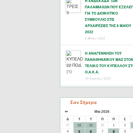
Η ΕΝΔΕΚΑΔΑ ΤΩΝ
ΠΑΛΑΙΜΑΧΩΝ ΠΟΥ ΕΞΕΛΕ
ΓΙΑ ΤΟ ΔΙΟΙΚΗΤΙΚΟ
ΣΥΜΒΟΥΛΙΟ ΣΤΙΣ
ΑΡΧΑΙΡΕΣΙΕΣ ΤΗΣ 6 ΜΑΊΟΥ
2022
9 Μάϊος 2022
Η ΑΝΑΓΕΝΝΗΣΗ ΤΟΥ
ΠΑΝΑΘΗΝΑΪΚΟΥ ΜΑΣ ΣΤΟ
ΤΕΛΙΚΟ ΤΟΥ ΚΥΠΕΛΛΟΥ ΣΤ
Ο.Α.Κ.Α.
30 Απριλίου 2022
Σαν Σήμερα
⇐
Μαι 2026
Δ
Τ
Τ
Π
Π
Σ
27
30
1
2
28
29
4
7
9
5
6
8