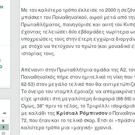
ΓΗ
Με τον καλύτερο τρόπο έκλεισε το 2000 η σεζόν
μπάσκετ του Παναθηναϊκού, αφού μετά από την
Πρωταθλήματος, πανηγύρισε και αυτή του Κυπέ
έχοντας τελειώσει δύο εβδομάδες νωρίτερα ω
υποχρεώσεις τους στην έτερη εγχώρια διοργάν
με στόχο να πετύχουν το πρώτο (και μοναδικό 
ιστορίας τους.
Ν
Ο
Απέναντι στην Πρωταθλήτρια ομάδα της Α2, το
Παναθηναϊκός πήρε στον ημιτελικό τη νίκη που 
62-53) στον μεγάλο τελικό που θα αντιμετώπι
Το όνειρο του νταμπλ έμοιαζε να απομακρύνεται
είχε φτάσει στη μεγαλύτερη διαφορά (68-59) 
Όμως, 38″ πριν το τέλος, το Τριφύλλι ισοφάρισε
με καλάθι της
Κρίσταλ Ρόμπινσον
ο Παναθην
⇒
72, που ήταν και το τελικό σκορ. Έτσι οι «πράσ
Κ
καλύτερο τρόπο μια «μαγική» χρονιά.
3
10