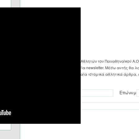
Ο Σύλλογος Παλαιμάχων Αθλητών του Παναθηναϊκού Α.Ο
προσφέρει τη νέα υπηρεσία newsletter. Μέσω αυτής θα λ
ενημέρωση για τα τελευταία ιστορικά αθλητικά άρθρα, 
Συλλόγου μας.
Όνομα
Επώνυμο
Email