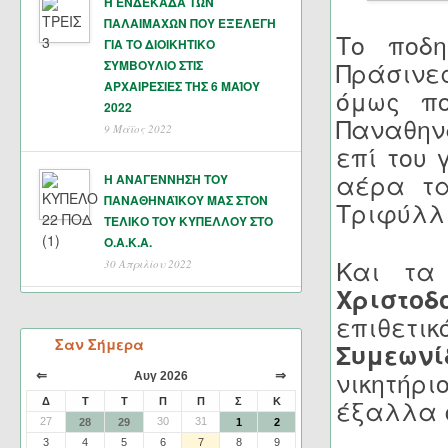
Η ΕΝΔΕΚΑΔΑ ΤΩΝ
ΠΑΛΑΙΜΑΧΩΝ ΠΟΥ ΕΞΕΛΕΓΗ
Το ποδη
ΓΙΑ ΤΟ ΔΙΟΙΚΗΤΙΚΟ
Πράσινες
ΣΥΜΒΟΥΛΙΟ ΣΤΙΣ
ΑΡΧΑΙΡΕΣΙΕΣ ΤΗΣ 6 ΜΑΊΟΥ
όμως πο
2022
Παναθην
9 Μάϊος 2022
επί του 
αέρα τα
Η ΑΝΑΓΕΝΝΗΣΗ ΤΟΥ
ΠΑΝΑΘΗΝΑΪΚΟΥ ΜΑΣ ΣΤΟΝ
Τριφύλλι
ΤΕΛΙΚΟ ΤΟΥ ΚΥΠΕΛΛΟΥ ΣΤΟ
Ο.Α.Κ.Α.
Και τα
30 Απριλίου 2022
Χριστοδ
επιθετ
Σαν Σήμερα
Συμεων
νικητήρι
⇐
⇒
Αυγ 2026
έξαλλα σ
Δ
Τ
Τ
Π
Π
Σ
Κ
27
30
31
28
29
1
2
3
4
5
6
7
8
9