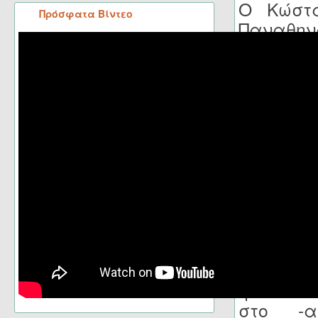
Ο Κώστα
Πρόσφατα Βίντεο
Παναθηνα
και το 1
συνολικ
προσφορ
Αθηνών.
Το
Green
Ο Παν
ανασυγκρ
το 1930
παρελθό
Τριφύλλ
η ΕΠΟ ε
στο -α