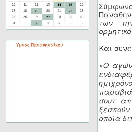
Σύμφωνα
10
11
12
13
16
14
15
17
18
20
21
23
19
22
Παναθην
24
25
26
28
29
30
27
των τη
31
1
3
4
5
6
2
ορμητικ
Ύμνος Παναθηναϊκού
Και συνε
«Ο αγών
ενδιαφ
ημιχρόνο
παραβιά
σουτ απ
ξεσπούν
οποία δι