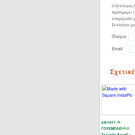
Ο Σύλλογος 
προσφέρει τη
ενημέρωση γ
Συλλόγου μα
Όνομα
Email
Σχετικ
2/6/1971
ΓΟΥΕΜΠΛΕΪ
///
Τελικός Άγιαξ –