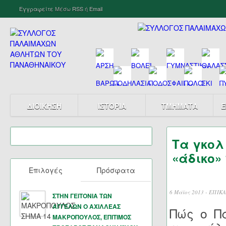
Εγγραφείτε
Μέσω
RSS
ή
Email
ΔΙΟΙΚΗΣΗ
ΙΣΤΟΡΙΑ
ΤΜΗΜΑΤΑ
Ε
Τα γκολ
«άδικο» 
Επιλογές
Πρόσφατα
6 Μάϊος 2013 -
ΕΠΙΚΑ
ΣΤΗΝ ΓΕΙΤΟΝΙΑ ΤΩΝ
ΑΓΓΕΛΩΝ Ο ΑΧΙΛΛΕΑΣ
Πώς ο Π
ΜΑΚΡΟΠΟΥΛΟΣ, ΕΠΙΤΙΜΟΣ