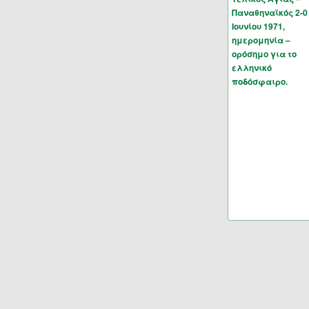
Παναθηναϊκός 2-0
Ιουνίου 1971,
ημερομηνία –
ορόσημο για το
ελληνικό
ποδόσφαιρο.