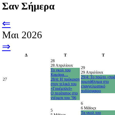
Σαν Σήμερα
⇐
Μαι 2026
⇒
Δ
Τ
Τ
28
28 Απριλίου
x
29
Το γκολ του
29 Απριλίου
x
Καμάρα…
29/4: Το πρώτο «πρ
27
28/4: Η πρόκριση
πρωτάθλημα στο
στον τελικό του
επαγγελματικό
«Γουέμπλεϊ»
ποδόσφαιρο
O περίπατος στο
ντέρμπι του ’96
6
6 Μάϊος
x
5
Τα γκολ του
5 Μάϊος
x