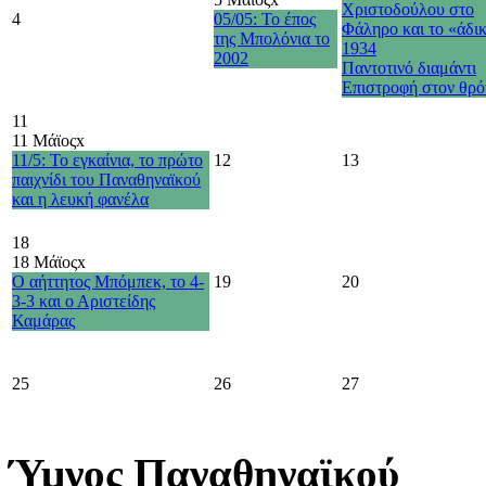
Χριστοδούλου στο
4
05/05: Το έπος
Φάληρο και το «άδι
της Μπολόνια το
1934
2002
Παντοτινό διαμάντι
Επιστροφή στον θρό
11
11 Μάϊος
x
11/5: Το εγκαίνια, το πρώτο
12
13
παιχνίδι του Παναθηναϊκού
και η λευκή φανέλα
18
18 Μάϊος
x
Ο αήττητος Μπόμπεκ, το 4-
19
20
3-3 και ο Αριστείδης
Καμάρας
25
26
27
Ύμνος Παναθηναϊκού