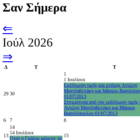
Σαν Σήμερα
⇐
Ιούλ 2026
⇒
Δ
Τ
Τ
1
1 Ιουλίου
x
Εκδήλωση τιμής και μνήμης Αντώνη
Μαντζαβελάκη και Μάριου Βασιλόπο
29
30
01/07/2013
Στιγμιότυπα από την εκδήλωση τιμής 
Αντώνη Μαντζαβελάκη και Μάριου
Βασιλόπουλου 01/07/2013
6
7
8
14
14 Ιουλίου
x
13
15
Όταν ο Γκάλης φόρεσε τα