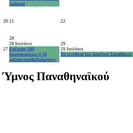
πράσινα
20
21
22
28
28 Ιουλίου
x
29
27
Επέτειος 100
29 Ιουλίου
x
διοργανώσεων ή 50
Τα γενέθλια του Δημήτρη Σαραβάκου
χρόνια οπισθοδρόμησης;
Ύμνος Παναθηναϊκού