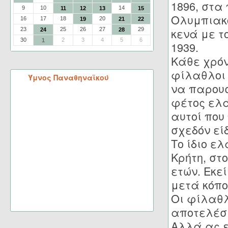
1896, στα
9
10
14
11
12
13
15
Ολυμπιακο
16
17
18
20
19
21
22
κενά με τ
23
25
26
27
29
24
28
30
2
3
4
5
6
1
1939.
Κάθε χρόν
φίλαθλοι 
Ύμνος Παναθηναϊκού
να παρουσ
φέτος ελά
αυτοί που
σχεδόν εί
Το ίδιο ελ
Κρήτη, στ
ετών. Εκε
μετά κόπο
Οι φίλαθλ
αποτελέσ
Αλλά ας ε