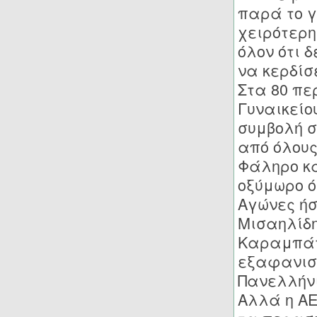
παρά το γ
χειρότερη
όλον ότι 
να κερδίσ
Στα 80 πε
Γυναικείο
συμβολή σ
από όλους
Φάληρο κα
οξύμωρο ό
Αγώνες ήσ
Μισαηλίδη
Καραμπάτη
εξαφανισμ
Πανελλήνι
Αλλά η ΑΕ