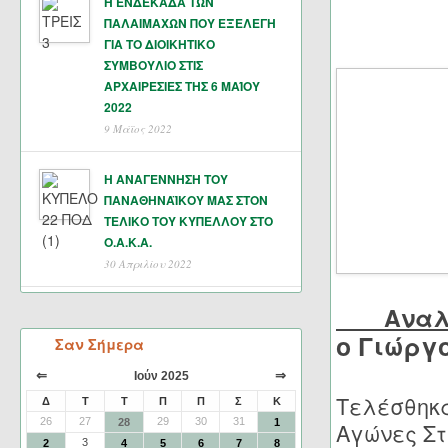
Η ΕΝΔΕΚΑΔΑ ΤΩΝ
ΠΑΛΑΙΜΑΧΩΝ ΠΟΥ ΕΞΕΛΕΓΗ
ΓΙΑ ΤΟ ΔΙΟΙΚΗΤΙΚΟ
ΣΥΜΒΟΥΛΙΟ ΣΤΙΣ
ΑΡΧΑΙΡΕΣΙΕΣ ΤΗΣ 6 ΜΑΊΟΥ
2022
9 Μάϊος 2022
Η ΑΝΑΓΕΝΝΗΣΗ ΤΟΥ
ΠΑΝΑΘΗΝΑΪΚΟΥ ΜΑΣ ΣΤΟΝ
ΤΕΛΙΚΟ ΤΟΥ ΚΥΠΕΛΛΟΥ ΣΤΟ
Ο.Α.Κ.Α.
30 Απριλίου 2022
Αναλύ
o Γιώργ
Σαν Σήμερα
⇐
⇒
Ιούν 2025
Τελέσθηκα
Δ
Τ
Τ
Π
Π
Σ
Κ
26
27
29
30
31
28
1
Αγώνες Στ
3
2
4
5
6
7
8