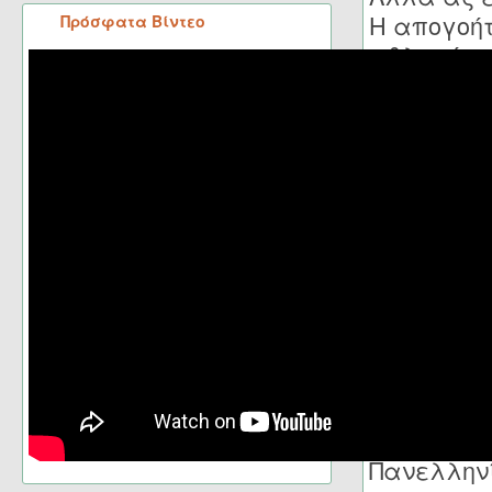
Η απογοήτ
Πρόσφατα Βίντεο
αθλητών μ
δύο εξαιρ
και αντίσ
Πανελληνι
ονόματα ό
Γεωργόπου
Τσακανίκα
Μπαγκλάρα
θαυμάσια
σήμερα.
Η πτώση τ
και αποκλ
κρατικού 
η Πολιτεί
Πανελληνί