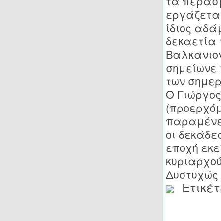
τα περασμ
εργάζεται
ίδιος αδά
δεκαετία 
Βαλκανιον
σημείωνε 
των σημε
Ο Γιώργος
(προερχόμ
παραμένει
οι δεκάδε
εποχή εκε
κυριαρχο
Δυστυχώς 
Ετικέτ