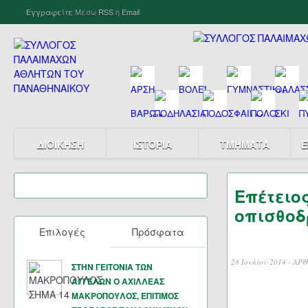
Εγγραφείτε
Μέσω
RSS
ή
Email
ΔΙΟΙΚΗΣΗ
ΙΣΤΟΡΙΑ
ΤΜΗΜΑΤΑ
Ε
Επέτειο
οπισθοδ
Επιλογές
Πρόσφατα
28 Ιουλίου 2014 -
ΑΡΘ
ΣΤΗΝ ΓΕΙΤΟΝΙΑ ΤΩΝ
ΑΓΓΕΛΩΝ Ο ΑΧΙΛΛΕΑΣ
ΜΑΚΡΟΠΟΥΛΟΣ, ΕΠΙΤΙΜΟΣ