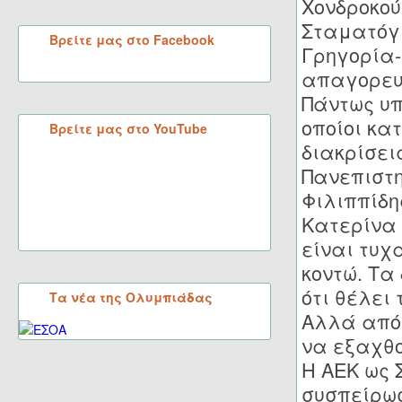
Χονδροκού
Σταματόγι
Βρείτε μας στο Facebook
Γρηγορία
απαγορευ
Πάντως υπ
οποίοι κα
Βρείτε μας στο YouTube
διακρίσει
Πανεπιστ
Φιλιππίδη
Κατερίνα 
είναι τυχ
κοντώ. Τα
ότι θέλει 
Τα νέα της Ολυμπιάδας
Αλλά από 
να εξαχθ
Η ΑΕΚ ως 
συσπείρωσ