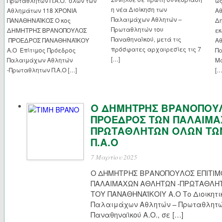
Πρωταθλητών Π.Α.Ο. όλων των
ω
η νέα Διοίκηση των
Αθλημάτων 118 ΧΡΟΝΙΑ
Αθ
Παλαιμάχων Αθλητών –
ΠΑΝΑΘΗΝΑΪΚΟΣ Ο κος
Δ
Πρωταθλητών του
ΔΗΜΗΤΡΗΣ ΒΡΑΝΟΠΟΥΛΟΣ
ε
Παναθηναϊκού, μετά τις
ΠΡΟΕΔΡΟΣ ΠΑΝΑΘΗΝΑΪΚΟΥ
Α
πρόσφατες αρχαιρεσίες τις 7
Α.Ο Επίτιμος Πρόεδρος
Πα
[…]
Παλαιμάχων Αθλητών
Μ
-Πρωταθλητων Π.Α.Ο […]
[…
Ο ΔΗΜΗΤΡΗΣ ΒΡΑΝΟΠΟΥΛ
ΠΡΟΕΔΡΟΣ ΤΩΝ ΠΑΛΑΙΜΑ
ΠΡΩΤΑΘΛΗΤΩΝ ΟΛΩΝ ΤΩ
Π.Α.Ο
7 Μαρτίου 2025
Ο ΔΗΜΗΤΡΗΣ ΒΡΑΝΟΠΟΥΛΟΣ ΕΠΙΤΙΜ
ΠΑΛΑΙΜΑΧΩΝ ΑΘΛΗΤΩΝ -ΠΡΩΤΑΘΛΗ
ΤΟΥ ΠΑΝΑΘΗΝΑΪΚΟΙΥ Α.Ο Το Διοικητι
Παλαιμάχων Αθλητών – Πρωταθλητώ
Παναθηναϊκού Α.Ο., σε […]