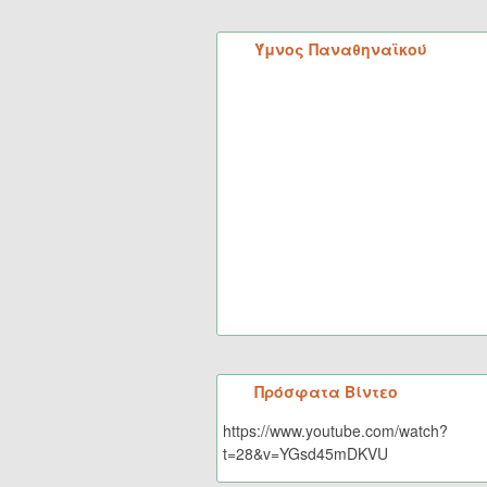
Ύμνος Παναθηναϊκού
Πρόσφατα Βίντεο
https://www.youtube.com/watch?
t=28&v=YGsd45mDKVU