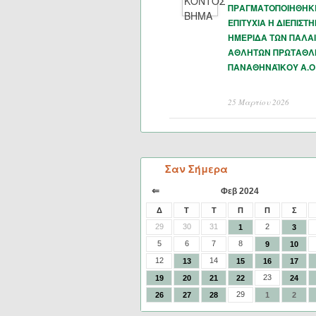
ΠΡΑΓΜΑΤΟΠΟΙΗΘΗΚ
ΕΠΙΤΥΧΙΑ Η ΔΙΕΠΙΣΤ
ΗΜΕΡΙΔΑ ΤΩΝ ΠΑΛΑ
ΑΘΛΗΤΩΝ ΠΡΩΤΑΘΛ
ΠΑΝΑΘΗΝΑΪΚΟΥ Α.Ο
25 Μαρτίου 2026
Σαν Σήμερα
⇐
Φεβ 2024
Δ
Τ
Τ
Π
Π
Σ
29
30
31
2
1
3
5
6
7
8
9
10
12
14
13
15
16
17
23
19
20
21
22
24
29
26
27
28
1
2