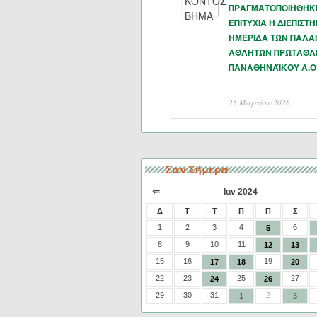
ΠΡΑΓΜΑΤΟΠΟΙΗΘΗΚ
ΕΠΙΤΥΧΙΑ Η ΔΙΕΠΙΣΤ
ΗΜΕΡΙΔΑ ΤΩΝ ΠΑΛΑ
ΑΘΛΗΤΩΝ ΠΡΩΤΑΘΛ
ΠΑΝΑΘΗΝΑΪΚΟΥ Α.Ο
25 Μαρτίου 2026
Σαν Σήμερα
⇐
Ιαν 2024
Δ
Τ
Τ
Π
Π
Σ
1
2
3
4
6
5
8
9
10
11
12
13
15
16
19
17
18
20
22
23
25
27
24
26
29
30
31
2
1
3