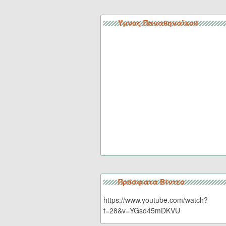
Ύμνος Παναθηναϊκού
Πρόσφατα Βίντεο
https://www.youtube.com/watch?
t=28&v=YGsd45mDKVU