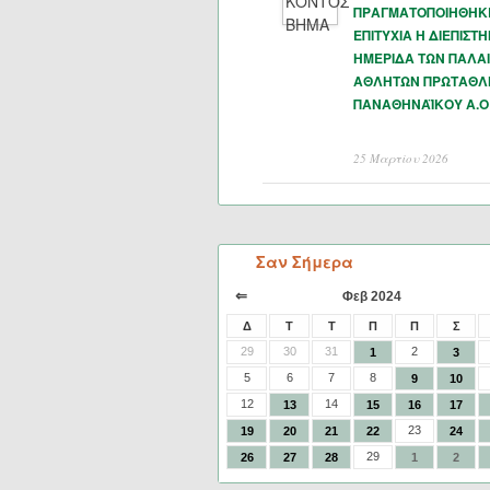
ΠΡΑΓΜΑΤΟΠΟΙΗΘΗΚ
ΕΠΙΤΥΧΙΑ Η ΔΙΕΠΙΣΤ
ΗΜΕΡΙΔΑ ΤΩΝ ΠΑΛΑ
ΑΘΛΗΤΩΝ ΠΡΩΤΑΘΛ
ΠΑΝΑΘΗΝΑΪΚΟΥ Α.Ο
25 Μαρτίου 2026
Σαν Σήμερα
⇐
Φεβ 2024
Δ
Τ
Τ
Π
Π
Σ
29
30
31
2
1
3
5
6
7
8
9
10
12
14
13
15
16
17
23
19
20
21
22
24
29
26
27
28
1
2