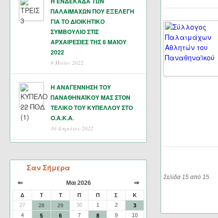
Η ΕΝΔΕΚΑΔΑ ΤΩΝ
ΠΑΛΑΙΜΑΧΩΝ ΠΟΥ ΕΞΕΛΕΓΗ
ΓΙΑ ΤΟ ΔΙΟΙΚΗΤΙΚΟ
ΣΥΜΒΟΥΛΙΟ ΣΤΙΣ
ΑΡΧΑΙΡΕΣΙΕΣ ΤΗΣ 6 ΜΑΊΟΥ
2022
9 Μάϊος 2022
Η ΑΝΑΓΕΝΝΗΣΗ ΤΟΥ
ΠΑΝΑΘΗΝΑΪΚΟΥ ΜΑΣ ΣΤΟΝ
ΤΕΛΙΚΟ ΤΟΥ ΚΥΠΕΛΛΟΥ ΣΤΟ
Ο.Α.Κ.Α.
30 Απριλίου 2022
Σαν Σήμερα
Σελίδα 15 από 15
⇐
⇒
Μαι 2026
Δ
Τ
Τ
Π
Π
Σ
Κ
27
30
1
2
28
29
3
4
7
9
10
5
6
8