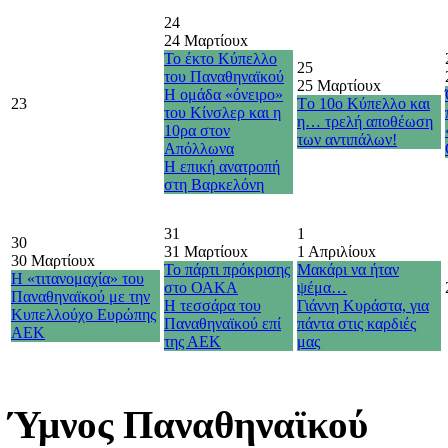
24
24 Μαρτίου
x
Το έκτο Κύπελλο
25
του Παναθηναϊκού
25 Μαρτίου
x
Η ομάδα «όνειρο»
23
Τo 10o Κύπελλο και
του Κίνσλερ και η
η… τρελή αποθέωση
10ρα στον
των αντιπάλων!
Απόλλωνα
H επική ανατροπή
στη Βαρκελόνη
31
1
30
31 Μαρτίου
x
1 Απριλίου
x
30 Μαρτίου
x
Το πάρτι πρόκρισης
Μακάρι να ήταν
Η «τιτανομαχία» του
στο ΟΑΚΑ
ψέμα…
Παναθηναϊκού με την
Η τεσσάρα του
Γιάννη Κυράστα, για
Κυπελλούχο Ευρώπης
Παναθηναϊκού επί
πάντα στις καρδιές
ΑΕΚ
της ΑΕΚ
μας
Ύμνος Παναθηναϊκού