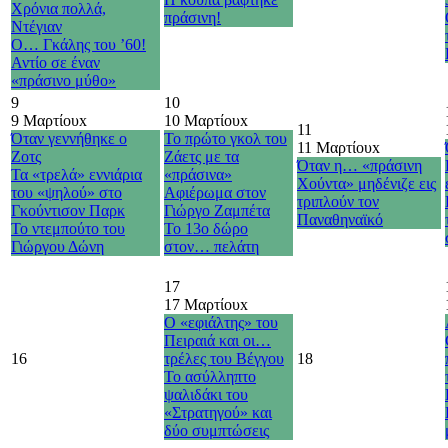
Χρόνια πολλά,
πράσινη!
Ντέγιαν
Ο… Γκάλης του ’60!
Αντίο σε έναν
«πράσινο μύθο»
9
10
9 Μαρτίου
x
10 Μαρτίου
x
11
Όταν γεννήθηκε ο
Το πρώτο γκολ του
11 Μαρτίου
x
Ζοτς
Ζάετς με τα
Όταν η… «πράσινη
Τα «τρελά» εννιάρια
«πράσινα»
Χούντα» μηδένιζε εις
του «ψηλού» στο
Αφιέρωμα στον
τριπλούν τον
Γκούντισον Παρκ
Γιώργο Ζαμπέτα
Παναθηναϊκό
Το ντεμπούτο του
Το 13ο δώρο
Γιώργου Δώνη
στον… πελάτη
17
17 Μαρτίου
x
Ο «εφιάλτης» του
Πειραιά και οι…
16
τρέλες του Βέγγου
18
Το ασύλληπτο
ψαλιδάκι του
«Στρατηγού» και
δύο συμπτώσεις