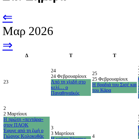
⇐
Μαρ 2026
⇒
Δ
Τ
Τ
24
25
24 Φεβρουαρίου
x
25 Φεβρουαρίου
x
23
Από τη χλιδή στο
Η βραδιά του Σισέ και
κελί… ο
του Κάρα
Παναθηναϊκός
2
2 Μαρτίου
x
H πρώτη «πεντάρα»
στον ΠΑΟΚ
3
Έφυγε από τη ζωή ο
3 Μαρτίου
x
Γιώργος Κολοκυθάς
4
Η κούπα βάφτηκε