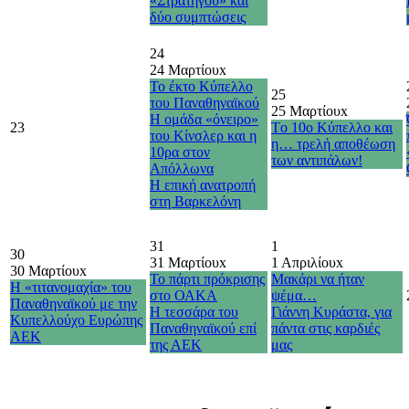
«Στρατηγού» και
δύο συμπτώσεις
24
24 Μαρτίου
x
Το έκτο Κύπελλο
25
του Παναθηναϊκού
25 Μαρτίου
x
Η ομάδα «όνειρο»
23
Τo 10o Κύπελλο και
του Κίνσλερ και η
η… τρελή αποθέωση
10ρα στον
των αντιπάλων!
Απόλλωνα
H επική ανατροπή
στη Βαρκελόνη
31
1
30
31 Μαρτίου
x
1 Απριλίου
x
30 Μαρτίου
x
Το πάρτι πρόκρισης
Μακάρι να ήταν
Η «τιτανομαχία» του
στο ΟΑΚΑ
ψέμα…
Παναθηναϊκού με την
Η τεσσάρα του
Γιάννη Κυράστα, για
Κυπελλούχο Ευρώπης
Παναθηναϊκού επί
πάντα στις καρδιές
ΑΕΚ
της ΑΕΚ
μας