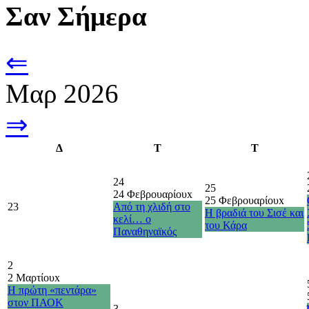
Σαν Σήμερα
⇐
Μαρ 2026
⇒
Δ
Τ
Τ
24
25
24 Φεβρουαρίου
x
25 Φεβρουαρίου
x
23
Από τη χλιδή στο
Η βραδιά του Σισέ και
κελί… ο
του Κάρα
Παναθηναϊκός
2
2 Μαρτίου
x
H πρώτη «πεντάρα»
στον ΠΑΟΚ
3