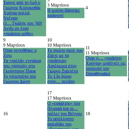
Έφυγε από τη ζωή ο
3 Μαρτίου
x
Γιώργος Κολοκυθάς
4
Η κούπα βάφτηκε
Χρόνια πολλά,
πράσινη!
Ντέγιαν
Ο… Γκάλης του ’60!
Αντίο σε έναν
«πράσινο μύθο»
9
10
9 Μαρτίου
x
10 Μαρτίου
x
11
Όταν γεννήθηκε ο
Το πρώτο γκολ του
11 Μαρτίου
x
Ζοτς
Ζάετς με τα
Όταν η… «πράσινη
Τα «τρελά» εννιάρια
«πράσινα»
Χούντα» μηδένιζε εις
του «ψηλού» στο
Αφιέρωμα στον
τριπλούν τον
Γκούντισον Παρκ
Γιώργο Ζαμπέτα
Παναθηναϊκό
Το ντεμπούτο του
Το 13ο δώρο
Γιώργου Δώνη
στον… πελάτη
17
17 Μαρτίου
x
Ο «εφιάλτης» του
Πειραιά και οι…
16
τρέλες του Βέγγου
18
Το ασύλληπτο
ψαλιδάκι του