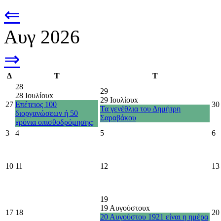
⇐
Αυγ 2026
⇒
Δ
Τ
Τ
28
29
28 Ιουλίου
x
29 Ιουλίου
x
27
Επέτειος 100
30
Τα γενέθλια του Δημήτρη
διοργανώσεων ή 50
Σαραβάκου
χρόνια οπισθοδρόμησης;
3
4
5
6
10
11
12
13
19
19 Αυγούστου
x
17
18
20
20 Αυγούστου 1921 είναι η ημέρα