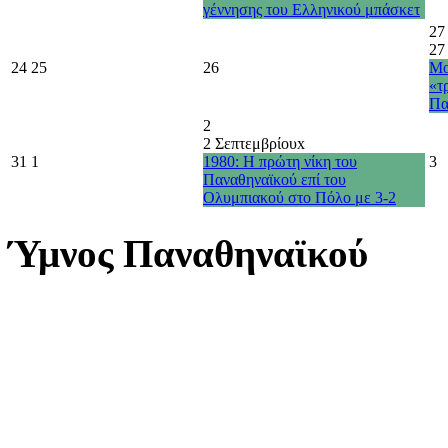
γέννησης του Ελληνικού μπάσκετ
27
27
24
25
26
Μο
«τ
Πα
2
2 Σεπτεμβρίου
x
31
1
1980: Η πρώτη νίκη του
3
Παναθηναϊκού επί του
Ολυμπιακού στο Πόλο με 3-2
Ύμνος Παναθηναϊκού