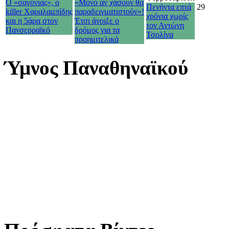
Ο «σαγόνιας», ο
«Μόνο αν χάσουν θα
Πενήντα επτά
29
killer Χαραλαμπίδης
παραδειγματιστούν»!
χρόνια χωρίς
και η 5άρα στον
Έτσι άνοιξε ο
τον Αντώνη
Πανσερραϊκό
δρόμος για τα
Τσολίνα
προημιτελικά
Ύμνος Παναθηναϊκού