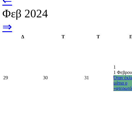
⇐
Φεβ 2024
⇒
Δ
Τ
Τ
1
1 Φεβρου
29
30
31
Όταν έκλε
μάτια ο
«φτερωτό