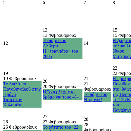
5
6
7
8
13
15
13 Φεβρουαρίου
x
15 Φεβρο
Το πάρτι του
Η ζωή το
12
14
Αλβέρτη
πολυαθλη
Η «τριαντάρα» του
Νίκου
2005
Ματζάρο
22
19
22 Φεβρο
19 Φεβρουαρίου
x
21
Η πρόκρι
20
Το διπλό του
21
Παναθηνα
20 Φεβρουαρίου
x
Παναθηναϊκού στην
Φεβρουαρίου
x
στο Φάιν
Η Άντερλεχτ στο
Πράγα
Το πάρτι του
της Περού
δρόμο για τους «8»
Τιμή στον
Ντομινίκ!
Το 12ο Κ
Καλαφάτη
του
Παναθηνα
27
28
26
27 Φεβρουαρίου
x
28
26 Φεβρουαρίου
x
Το αήττητο του ’22:
Φεβρουαρίου
x