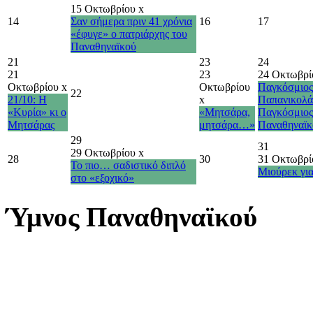
15 Οκτωβρίου
x
14
Σαν σήμερα πριν 41 χρόνια
16
17
«έφυγε» ο πατριάρχης του
Παναθηναϊκού
21
23
24
21
23
24 Οκτωβρ
Οκτωβρίου
x
Οκτωβρίου
Παγκόσμιος
22
21/10: Η
x
Παπανικολά
«Κυρία» κι ο
«Μητσάρα,
Παγκόσμιος
Μητσάρας
μητσάρα…»
Παναθηναϊκ
29
31
29 Οκτωβρίου
x
28
30
31 Οκτωβρ
Το πιο… σαδιστικό διπλό
Μιούρεκ γ
στο «εξοχικό»
Ύμνος Παναθηναϊκού