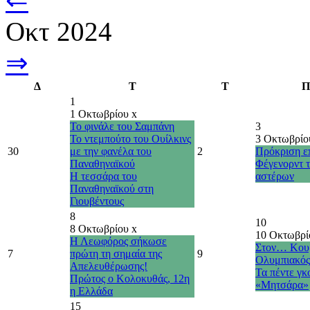
⇐
Οκτ 2024
⇒
Δ
Τ
Τ
Π
1
1 Οκτωβρίου
x
Το φινάλε του Σαμπάνη
3
Το ντεμπούτο του Ουίλκινς
3 Οκτωβρί
30
με την φανέλα του
2
Πρόκριση επ
Παναθηναϊκού
Φέγενορντ 
Η τεσσάρα του
αστέρων
Παναθηναϊκού στη
Γιουβέντους
8
10
8 Οκτωβρίου
x
10 Οκτωβρ
Η Λεωφόρος σήκωσε
Στον… Κου
7
πρώτη τη σημαία της
9
Ολυμπιακός
Απελευθέρωσης!
Τα πέντε γκ
Πρώτος ο Κολοκυθάς, 12η
«Μητσάρα»
η Ελλάδα
15