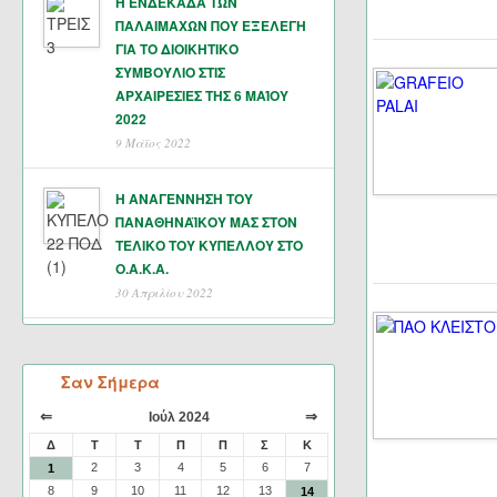
Η ΕΝΔΕΚΑΔΑ ΤΩΝ
ΠΑΛΑΙΜΑΧΩΝ ΠΟΥ ΕΞΕΛΕΓΗ
ΓΙΑ ΤΟ ΔΙΟΙΚΗΤΙΚΟ
ΣΥΜΒΟΥΛΙΟ ΣΤΙΣ
ΑΡΧΑΙΡΕΣΙΕΣ ΤΗΣ 6 ΜΑΊΟΥ
2022
9 Μάϊος 2022
Η ΑΝΑΓΕΝΝΗΣΗ ΤΟΥ
ΠΑΝΑΘΗΝΑΪΚΟΥ ΜΑΣ ΣΤΟΝ
ΤΕΛΙΚΟ ΤΟΥ ΚΥΠΕΛΛΟΥ ΣΤΟ
Ο.Α.Κ.Α.
30 Απριλίου 2022
Σαν Σήμερα
⇐
⇒
Ιούλ 2024
Δ
Τ
Τ
Π
Π
Σ
Κ
2
3
4
5
6
7
1
8
9
10
11
12
13
14