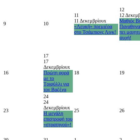
12
11
12 Δεκεμ
11 Δεκεμβρίου
x
Μαθιός Βι
9
10
«Λευκή» πρεμιέρα
Παναθηνα
στο Τσάμπιονς Λιγκ!
πει μαχητ
ψυχή!
17
17
Δεκεμβρίου
x
16
Πρώτη φορά
18
19
με το
Τριφύλλι για
τον Βαζέχα
24
24
Δεκεμβρίου
x
23
25
26
Η μεγάλη
επιστροφή του
«στρατηγού»!
30
31
1
2