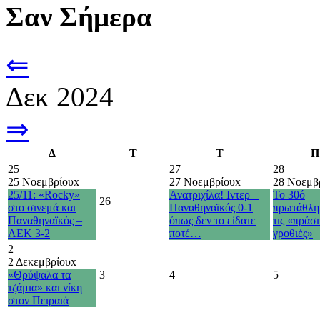
Σαν Σήμερα
⇐
Δεκ 2024
⇒
Δ
Τ
Τ
Π
25
27
28
25 Νοεμβρίου
x
27 Νοεμβρίου
x
28 Νοεμβ
25/11: «Rocky»
Ανατριχίλα! Ιντερ –
Το 30ό
26
στο σινεμά και
Παναθηναϊκός 0-1
πρωτάθλη
Παναθηναϊκός –
όπως δεν το είδατε
τις «πράσι
ΑΕΚ 3-2
ποτέ…
γροθιές»
2
2 Δεκεμβρίου
x
«Θρύψαλα τα
3
4
5
τζάμια» και νίκη
στον Πειραιά