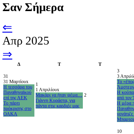
Σαν Σήμερα
⇐
Απρ 2025
⇒
Δ
Τ
Τ
3
31
3 Απριλί
31 Μαρτίου
x
Το «έπος
1
Η τεσσάρα του
Άμστερν
1 Απριλίου
x
Παναθηναϊκού
Η κούπα
Μακάρι να ήταν ψέμα…
2
επί της ΑΕΚ
από τον
Γιάννη Κυράστα, για
Το πάρτι
Η μέρα 
πάντα στις καρδιές μας
πρόκρισης στο
Παναθην
ΟΑΚΑ
γονάτιζε
Μπαρτσ
10