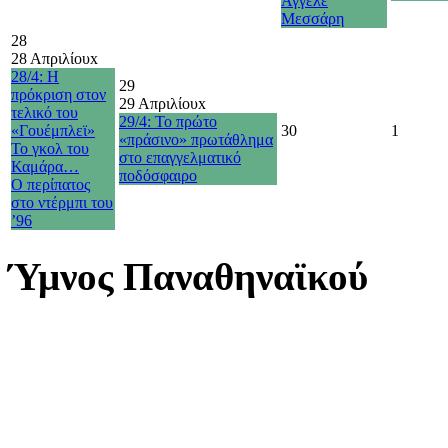
Άγγελε
Μεσσάρη
28
28 Απριλίου
x
28/4: Η
29
πρόκριση στον
29 Απριλίου
x
τελικό του
29/4: Το πρώτο
«Γουέμπλεϊ»
30
1
«πράσινο» πρωτάθλημα
Το γκολ του
στο επαγγελματικό
Καμάρα…
ποδόσφαιρο
O περίπατος
στο ντέρμπι του
’96
Ύμνος Παναθηναϊκού