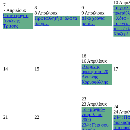
10 Απρι
7
8
9
Το γκολ 
7 Απριλίου
x
8 Απριλίου
x
9 Απριλίου
x
πρωτάθλ
Όταν έφυγε ο
Πρωταθλητή σ’ όλα τα
Δέκα χρόνια
«Χότα –
Αντώνης
σπορ…
μετά…
Το «νέο
Τρίτσης
το… έκλ
Κάιζερ!
16
16 Απριλίου
x
Ο αφανής
14
15
17
ήρωας του ’20
Αντώνης
Καρυοφύλλης
23
23 Απριλίου
x
24
Το «μαγικό»
24 Απρι
νταμπλ του
21
22
24/4: Πα
2000
διοίκηση
23/4: Γεια σου
στα ουρά