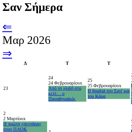
Σαν Σήμερα
⇐
Μαρ 2026
⇒
Δ
Τ
Τ
24
25
24 Φεβρουαρίου
x
25 Φεβρουαρίου
x
23
Από τη χλιδή στο
Η βραδιά του Σισέ και
κελί… ο
του Κάρα
Παναθηναϊκός
2
2 Μαρτίου
x
H πρώτη «πεντάρα»
στον ΠΑΟΚ
3