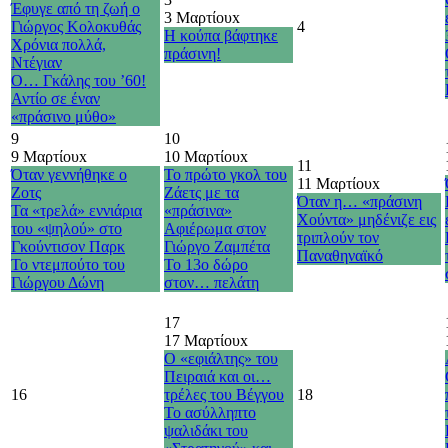
Έφυγε από τη ζωή ο
3 Μαρτίου
x
Γιώργος Κολοκυθάς
4
Η κούπα βάφτηκε
Χρόνια πολλά,
πράσινη!
Ντέγιαν
Ο… Γκάλης του ’60!
Αντίο σε έναν
«πράσινο μύθο»
9
10
9 Μαρτίου
x
10 Μαρτίου
x
11
Όταν γεννήθηκε ο
Το πρώτο γκολ του
11 Μαρτίου
x
Ζοτς
Ζάετς με τα
Όταν η… «πράσινη
Τα «τρελά» εννιάρια
«πράσινα»
Χούντα» μηδένιζε εις
του «ψηλού» στο
Αφιέρωμα στον
τριπλούν τον
Γκούντισον Παρκ
Γιώργο Ζαμπέτα
Παναθηναϊκό
Το ντεμπούτο του
Το 13ο δώρο
Γιώργου Δώνη
στον… πελάτη
17
17 Μαρτίου
x
Ο «εφιάλτης» του
Πειραιά και οι…
16
τρέλες του Βέγγου
18
Το ασύλληπτο
ψαλιδάκι του