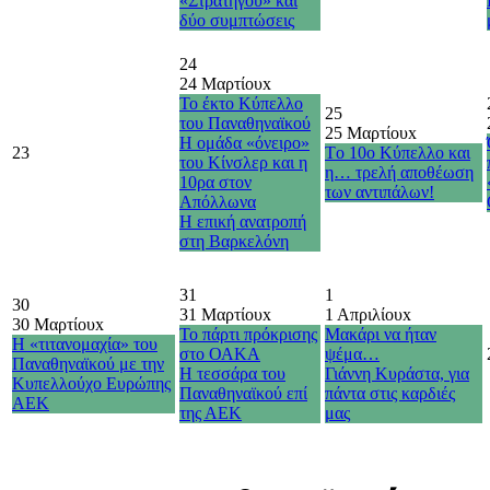
«Στρατηγού» και
δύο συμπτώσεις
24
24 Μαρτίου
x
Το έκτο Κύπελλο
25
του Παναθηναϊκού
25 Μαρτίου
x
Η ομάδα «όνειρο»
23
Τo 10o Κύπελλο και
του Κίνσλερ και η
η… τρελή αποθέωση
10ρα στον
των αντιπάλων!
Απόλλωνα
H επική ανατροπή
στη Βαρκελόνη
31
1
30
31 Μαρτίου
x
1 Απριλίου
x
30 Μαρτίου
x
Το πάρτι πρόκρισης
Μακάρι να ήταν
Η «τιτανομαχία» του
στο ΟΑΚΑ
ψέμα…
Παναθηναϊκού με την
Η τεσσάρα του
Γιάννη Κυράστα, για
Κυπελλούχο Ευρώπης
Παναθηναϊκού επί
πάντα στις καρδιές
ΑΕΚ
της ΑΕΚ
μας