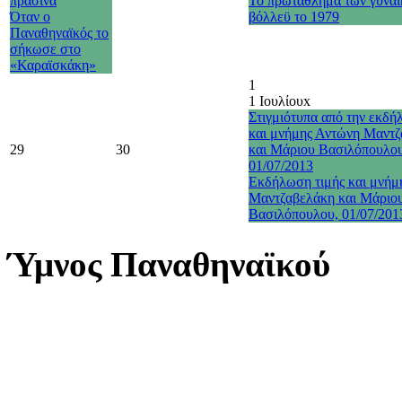
πράσινα
Το πρωτάθλημα των γυναι
Όταν ο
βόλλεϋ το 1979
Παναθηναϊκός το
σήκωσε στο
«Καραϊσκάκη»
1
1 Ιουλίου
x
Στιγμιότυπα από την εκδή
και μνήμης Αντώνη Μαντ
29
30
και Μάριου Βασιλόπουλο
01/07/2013
Εκδήλωση τιμής και μνήμ
Μαντζαβελάκη και Μάριο
Βασιλόπουλου, 01/07/201
Ύμνος Παναθηναϊκού