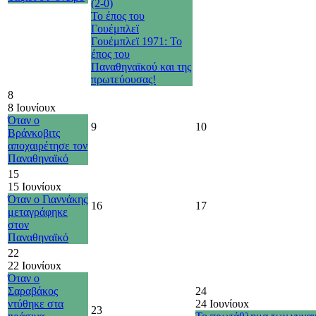
(2-0)
Το έπος του
Γουέμπλεϊ
Γουέμπλεϊ 1971: Το
έπος του
Παναθηναϊκού και της
πρωτεύουσας!
8
8 Ιουνίου
x
Όταν ο
9
10
Βράνκοβιτς
αποχαιρέτησε τον
Παναθηναϊκό
15
15 Ιουνίου
x
Όταν ο Γιαννάκης
16
17
μεταγράφηκε
στον
Παναθηναϊκό
22
22 Ιουνίου
x
Όταν ο
Σαραβάκος
24
ντύθηκε στα
24 Ιουνίου
x
23