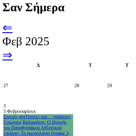
Σαν Σήμερα
⇐
Φεβ 2025
⇒
Δ
Τ
Τ
27
28
29
3
3 Φεβρουαρίου
x
Στιγμές ανεξίτηλες και… πράσινες
Γεώργιος Καλαφάτης: Ο Ιδρυτής
του Παναθηναϊκού Αθλητικού
Ομίλου: Το ημερολόγιο έγραφε 3