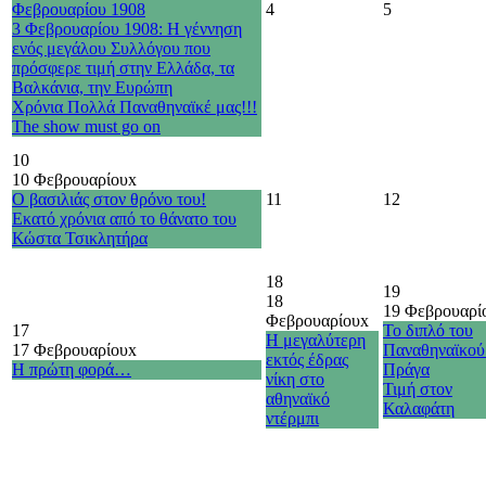
Φεβρουαρίου 1908
4
5
3 Φεβρουαρίου 1908: Η γέννηση
ενός μεγάλου Συλλόγου που
πρόσφερε τιμή στην Ελλάδα, τα
Βαλκάνια, την Ευρώπη
Χρόνια Πολλά Παναθηναϊκέ μας!!!
The show must go on
10
10 Φεβρουαρίου
x
Ο βασιλιάς στον θρόνο του!
11
12
Εκατό χρόνια από το θάνατο του
Κώστα Τσικλητήρα
18
19
18
19 Φεβρουαρί
Φεβρουαρίου
x
17
Το διπλό του
Η μεγαλύτερη
17 Φεβρουαρίου
x
Παναθηναϊκού
εκτός έδρας
Η πρώτη φορά…
Πράγα
νίκη στο
Τιμή στον
αθηναϊκό
Καλαφάτη
ντέρμπι