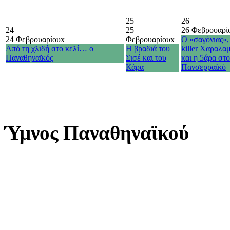
25
26
24
25
26 Φεβρουαρί
24 Φεβρουαρίου
x
Φεβρουαρίου
x
Ο «σαγόνιας»,
Από τη χλιδή στο κελί… ο
Η βραδιά του
killer Χαραλα
Παναθηναϊκός
Σισέ και του
και η 5άρα στ
Κάρα
Πανσερραϊκό
Ύμνος Παναθηναϊκού