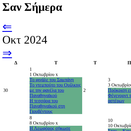
Σαν Σήμερα
⇐
Οκτ 2024
⇒
Δ
Τ
Τ
Π
1
1 Οκτωβρίου
x
Το φινάλε του Σαμπάνη
3
Το ντεμπούτο του Ουίλκινς
3 Οκτωβρί
30
με την φανέλα του
2
Πρόκριση επ
Παναθηναϊκού
Φέγενορντ 
Η τεσσάρα του
αστέρων
Παναθηναϊκού στη
Γιουβέντους
8
10
8 Οκτωβρίου
x
10 Οκτωβρ
Η Λεωφόρος σήκωσε
Στον… Κου