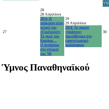
Άγγ
Με
28
28 Απριλίου
x
28/4: Η
29
πρόκριση στον
29 Απριλίου
x
τελικό του
29/4: Το πρώτο
27
«Γουέμπλεϊ»
«πράσινο»
30
Το γκολ του
πρωτάθλημα στο
Καμάρα…
επαγγελματικό
O περίπατος
ποδόσφαιρο
στο ντέρμπι
του ’96
Ύμνος Παναθηναϊκού