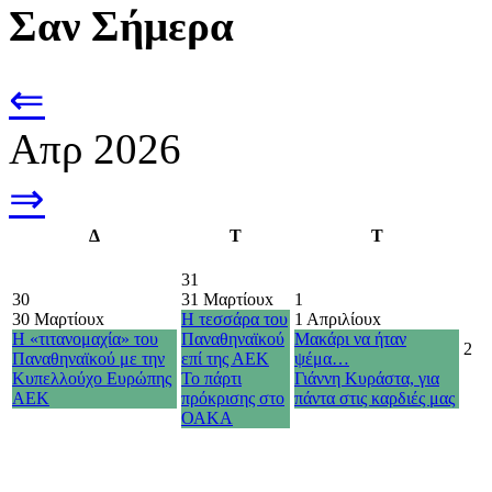
Σαν Σήμερα
⇐
Απρ 2026
⇒
Δ
Τ
Τ
31
30
31 Μαρτίου
x
1
30 Μαρτίου
x
Η τεσσάρα του
1 Απριλίου
x
Η «τιτανομαχία» του
Παναθηναϊκού
Μακάρι να ήταν
2
Παναθηναϊκού με την
επί της ΑΕΚ
ψέμα…
Κυπελλούχο Ευρώπης
Το πάρτι
Γιάννη Κυράστα, για
ΑΕΚ
πρόκρισης στο
πάντα στις καρδιές μας
ΟΑΚΑ