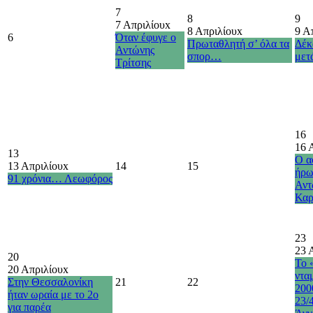
7
8
9
7 Απριλίου
x
8 Απριλίου
x
9 Α
6
Όταν έφυγε ο
Πρωταθλητή σ’ όλα τα
Δέκ
Αντώνης
σπορ…
με
Τρίτσης
16
16 
13
Ο α
13 Απριλίου
x
14
15
ήρω
91 χρόνια… Λεωφόρος
Αντ
Καρ
23
23 
20
Το 
20 Απριλίου
x
ντα
Στην Θεσσαλονίκη
21
22
200
ήταν ωραία με το 2ο
23/
για παρέα