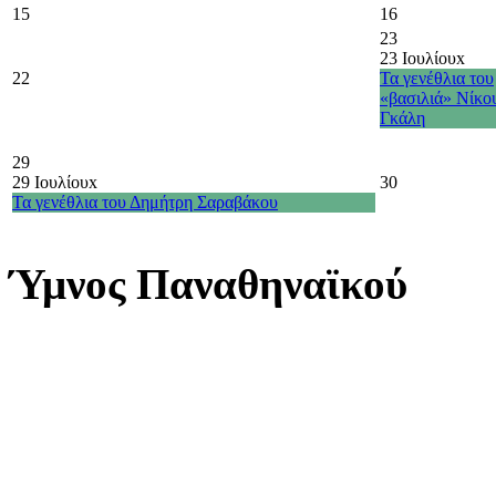
15
16
23
23 Ιουλίου
x
22
Τα γενέθλια του
«βασιλιά» Νίκο
Γκάλη
29
29 Ιουλίου
x
30
Τα γενέθλια του Δημήτρη Σαραβάκου
Ύμνος Παναθηναϊκού