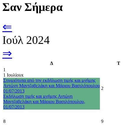
Σαν Σήμερα
⇐
Ιούλ 2024
⇒
Δ
Τ
1
1 Ιουλίου
x
Στιγμιότυπα από την εκδήλωση τιμής και μνήμης
Αντώνη Μαντζαβελάκη και Μάριου Βασιλόπουλου
2
01/07/2013
Εκδήλωση τιμής και μνήμης Αντώνη
Μαντζαβελάκη και Μάριου Βασιλόπουλου,
01/07/2013
8
9