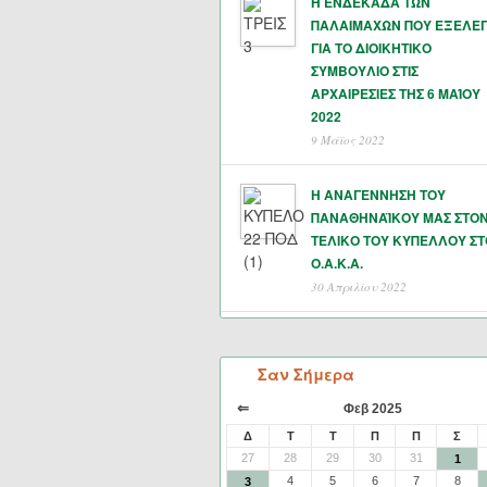
Η ΕΝΔΕΚΑΔΑ ΤΩΝ
ΠΑΛΑΙΜΑΧΩΝ ΠΟΥ ΕΞΕΛΕ
ΓΙΑ ΤΟ ΔΙΟΙΚΗΤΙΚΟ
ΣΥΜΒΟΥΛΙΟ ΣΤΙΣ
ΑΡΧΑΙΡΕΣΙΕΣ ΤΗΣ 6 ΜΑΊΟΥ
2022
9 Μάϊος 2022
Η ΑΝΑΓΕΝΝΗΣΗ ΤΟΥ
ΠΑΝΑΘΗΝΑΪΚΟΥ ΜΑΣ ΣΤΟ
ΤΕΛΙΚΟ ΤΟΥ ΚΥΠΕΛΛΟΥ ΣΤ
Ο.Α.Κ.Α.
30 Απριλίου 2022
Σαν Σήμερα
⇐
Φεβ 2025
Δ
Τ
Τ
Π
Π
Σ
27
28
29
30
31
1
4
5
6
7
8
3