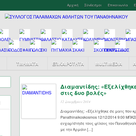
Αρχική
Σύνδεσμοι
Επικοινωνία
Ε
ΤΜΗΜΑΤΑ
ΕΠΙΚΑΙΡΟΤΗΤΑ
MULTIMEDIA
Α
Διαμαντίδης: «Εξελίχθηκε
στις δυο βολές»
α
12 Δεκεμβρίου 2014
Διαμαντίδης: «Εξελίχθηκε σε ματς που κρ
Panathinaikoskosmos 12/12/2014 9:00 ΜΠ
ευχαρίστησε τους φίλους του Παναθηναϊκ
με την Αρμάνι […]