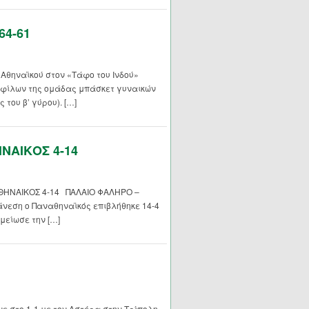
64-61
 Αθηναϊκού στον «Τάφο του Ινδού»
 φίλων της ομάδας μπάσκετ γυναικών
 του β’ γύρου). […]
ΝΑΙΚΟΣ 4-14
ΗΝΑΙΚΟΣ 4-14 ΠΑΛΑΙΟ ΦΑΛΗΡΟ –
νεση ο Παναθηναϊκός επιβλήθηκε 14-4
μείωσε την […]
ε στο 1-1 με τον Αστέρα στην Τρίπολη