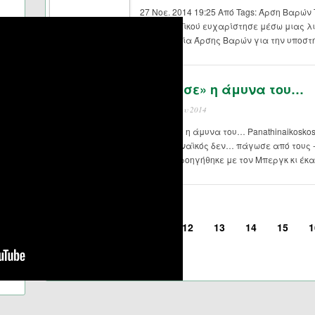
27 Νοε. 2014 19:25 Από Tags: Άρση Βαρώ
Παναθηναϊκού ευχαρίστησε μέσω μιας λι
Ομοσπονδία Άρσης Βαρών για την υποστή
«Πάγωσε» η άμυνα του…
27 Νοεμβρίου 2014
«Πάγωσε» η άμυνα του… Panathinaikosko
Ο Παναθηναϊκός δεν… πάγωσε από τους -
Μόσχα, προηγήθηκε με τον Μπεργκ κι έκ
<
11
12
13
14
15
1
Σελίδα 15 από 46