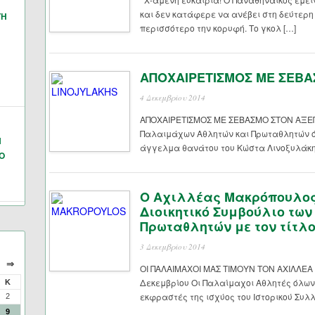
και δεν κατάφερε να ανέβει στη δεύτερη
ΓΗ
περισσότερο την κορυφή. Το γκολ […]
ΑΠΟΧΑΙΡΕΤΙΣΜΟΣ ΜΕ ΣΕΒ
4 Δεκεμβρίου 2014
ΑΠΟΧΑΙΡΕΤΙΣΜΟΣ ΜΕ ΣΕΒΑΣΜΟ ΣΤΟΝ Α
Παλαιμάχων Αθλητών και Πρωταθλητών ό
Ν
άγγελμα θανάτου του Κώστα Λινοξυλάκη, 
Ο
Ο Αχιλλέας Μακρόπουλος 
Διοικητικό Συμβούλιο τω
Πρωταθλητών με τον τίτλο
3 Δεκεμβρίου 2014
⇒
ΟΙ ΠΑΛΑΙΜΑΧΟΙ ΜΑΣ ΤΙΜΟΥΝ ΤΟΝ ΑΧΙΛΛΕ
Δεκεμβρίου Οι Παλαίμαχοι Αθλητές όλων
Κ
εκφραστές της ισχύος του Ιστορικού Συλλ
2
9