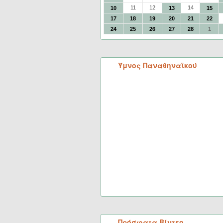
11
12
14
10
13
15
17
18
19
20
21
22
24
25
26
27
28
1
Ύμνος Παναθηναϊκού
Πρόσφατα Βίντεο