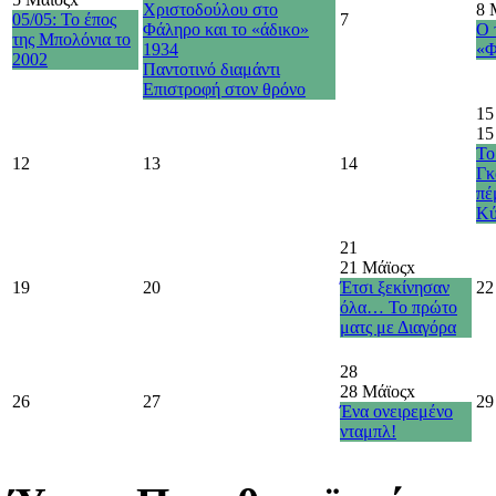
Χριστοδούλου στο
8 
05/05: Το έπος
7
Φάληρο και το «άδικο»
Ο 
της Μπολόνια το
1934
«Φ
2002
Παντοτινό διαμάντι
Επιστροφή στον θρόνο
15
15
Το
12
13
14
Γκ
πέ
Κύ
21
21 Μάϊος
x
19
20
Έτσι ξεκίνησαν
22
όλα… Το πρώτο
ματς με Διαγόρα
28
28 Μάϊος
x
26
27
29
Ένα ονειρεμένο
νταμπλ!