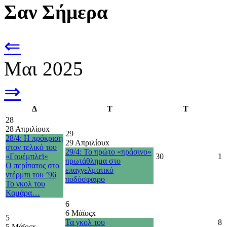
Σαν Σήμερα
⇐
Μαι 2025
⇒
Δ
Τ
Τ
28
28 Απριλίου
x
29
28/4: Η πρόκριση
29 Απριλίου
x
στον τελικό του
29/4: Το πρώτο «πράσινο»
«Γουέμπλεϊ»
30
1
πρωτάθλημα στο
O περίπατος στο
επαγγελματικό
ντέρμπι του ’96
ποδόσφαιρο
Το γκολ του
Καμάρα…
6
6 Μάϊος
x
5
Τα γκολ του
8
5 Μάϊος
x