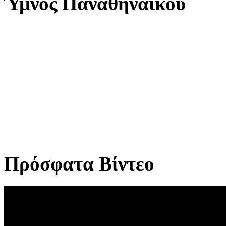
Ύμνος Παναθηναϊκού
Πρόσφατα Βίντεο