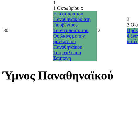
1
1 Οκτωβρίου
x
Η τεσσάρα του
Παναθηναϊκού στη
3
Γιουβέντους
3 Οκ
30
Το ντεμπούτο του
2
Πρόκρ
Ουίλκινς με την
Φέγε
φανέλα του
αστέ
Παναθηναϊκού
Το φινάλε του
Σαμπάνη
Ύμνος Παναθηναϊκού