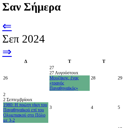
Σαν Σήμερα
⇐
Σεπ 2024
⇒
Δ
Τ
Τ
27
27 Αυγούστου
x
26
Μουζάκης, ένας
28
29
«τρανός
Παναθηναϊκός»
2
2 Σεπτεμβρίου
x
1980: Η πρώτη νίκη του
3
4
5
Παναθηναϊκού επί του
Ολυμπιακού στο Πόλο
με 3-2