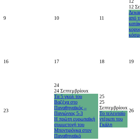
12
12 Σ
Δεκαέ
9
10
11
από τ
κατάκ
κορυ
κόσμ
16
17
18
19
24
24 Σεπτεμβρίου
x
Τα 5 γκολ του
25
Βαζέχα στο
25
Παναθηναϊκός –
Σεπτεμβρίου
x
23
26
Πανιώνιος 5-3
Το τελευταίο
Η πρώτη ευρωπαϊκή
ντέρμπι του
συμμετοχή του
Γκάλη
Μποντιρόγκα στον
Παναθηναϊκό