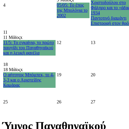
Χριστοδούλου στο
4
05/05: Το έπος
Φάληρο και το «άδι
της Μπολόνια το
1934
2002
Παντοτινό διαμάντι
Επιστροφή στον θρό
11
11 Μάϊος
x
11/5: Το εγκαίνια, το πρώτο
12
13
παιχνίδι του Παναθηναϊκού
και η λευκή φανέλα
18
18 Μάϊος
x
Ο αήττητος Μπόμπεκ, το 4-
19
20
3-3 και ο Αριστείδης
Καμάρας
25
26
27
Ύμνος Παναθηναϊκού