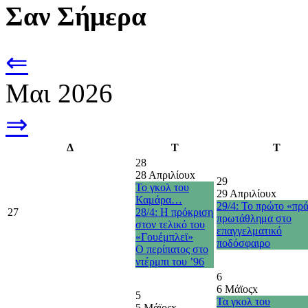
Σαν Σήμερα
⇐
Μαι 2026
⇒
Δ
Τ
Τ
28
28 Απριλίου
x
29
Το γκολ του
29 Απριλίου
x
Καμάρα…
29/4: Το πρώτο «πρ
27
28/4: Η πρόκριση
πρωτάθλημα στο
στον τελικό του
επαγγελματικό
«Γουέμπλεϊ»
ποδόσφαιρο
O περίπατος στο
ντέρμπι του ’96
6
6 Μάϊος
x
5
Τα γκολ του
5 Μάϊος
x