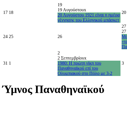
19
19 Αυγούστου
x
17
18
20
20 Αυγούστου 1921 είναι η ημέρα
γέννησης του Ελληνικού μπάσκετ
27
27
24
25
26
Μο
«τ
Πα
2
2 Σεπτεμβρίου
x
31
1
1980: Η πρώτη νίκη του
3
Παναθηναϊκού επί του
Ολυμπιακού στο Πόλο με 3-2
Ύμνος Παναθηναϊκού