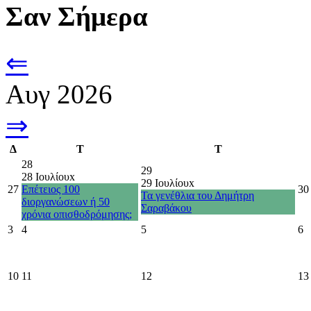
Σαν Σήμερα
⇐
Αυγ 2026
⇒
Δ
Τ
Τ
28
29
28 Ιουλίου
x
29 Ιουλίου
x
27
Επέτειος 100
30
Τα γενέθλια του Δημήτρη
διοργανώσεων ή 50
Σαραβάκου
χρόνια οπισθοδρόμησης;
3
4
5
6
10
11
12
13