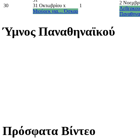
2 Νοεμβρ
30
31 Οκτωβρίου
x
1
Λεβερκουζ
Μιούρεκ για… Όσκαρ
Παναθηναϊ
Ύμνος Παναθηναϊκού
Πρόσφατα Βίντεο