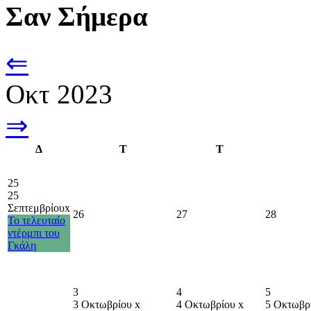
Σαν Σήμερα
⇐
Οκτ 2023
⇒
Δ
Τ
Τ
25
25
Σεπτεμβρίου
x
26
27
28
Το τελευταίο
ντέρμπι του
Γκάλη
3
4
5
3 Οκτωβρίου
x
4 Οκτωβρίου
x
5 Οκτωβρ