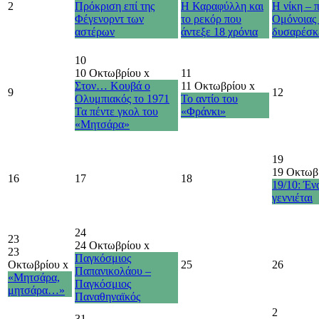
2
Πρόκριση επί της
Η Καραφύλλη και
Η νίκη – 
Φέγενορντ των
το ρεκόρ που
Ομόνοιας 
αστέρων
άντεξε 18 χρόνια
δυσαρέσκ
10
10 Οκτωβρίου
x
11
Στον… Κουβά ο
11 Οκτωβρίου
x
9
12
Ολυμπιακός το 1971
Το αντίο του
Τα πέντε γκολ του
«Φράνκι»
«Μητσάρα»
19
19 Οκτωβ
16
17
18
19/10: Έν
γεννιέται
24
23
24 Οκτωβρίου
x
23
Παγκόσμιος
Οκτωβρίου
x
25
26
Παπανικολάου –
«Μητσάρα,
Παγκόσμιος
μητσάρα…»
Παναθηναϊκός
2
31